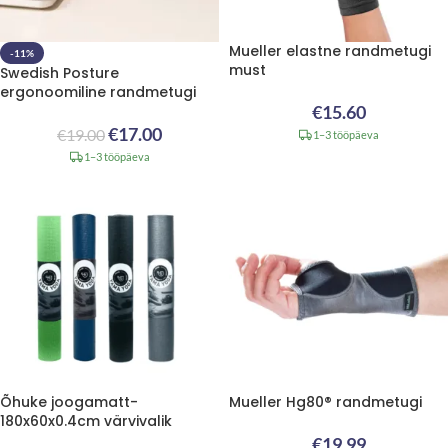
Mueller elastne randmetugi
-11%
must
Swedish Posture
ergonoomiline randmetugi
€
15.60
€
17.00
€
19.00
1–3 tööpäeva
1–3 tööpäeva
Õhuke joogamatt-
Mueller Hg80® randmetugi
180x60x0.4cm värvivalik
€
19.99