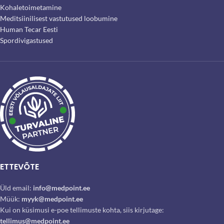
Kohaletoimetamine
Meditsiinilisest vastutused loobumine
Human Tecar Eesti
Spordivigastused
ETTEVÕTE
Üld email:
info@medpoint.ee
Müük:
myyk@medpoint.ee
Kui on küsimusi e-poe tellimuste kohta, siis kirjutage:
tellimus@medpoint.ee