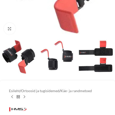
Vaata suuremat pilti
Esileht
/
Ortoosid ja tugisidemed
/
Käe- ja randmetoed