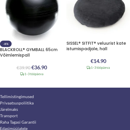
SISSEL® SITFIT® veluurist kate
-8%
istumispadjale, hall
BLACKROLL® GYMBALL 65cm
Võimlemispall
€
14.90
€
36.90
€
39.90
1–3 tööpäeva
1–3 tööpäeva
Tellimistingimused
Privaatsuspoliitika
Järelmaks
Transport
Raha Tagasi Garantii
Edasimüüjatele