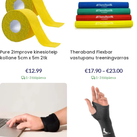
Pure 2Improve kinesioteip
Theraband Flexbar
kollane 5cm x 5m 2tk
vastupanu treeningvarras
€
12.99
€
17.90
–
€
23.00
1–3 tööpäeva
1–3 tööpäeva