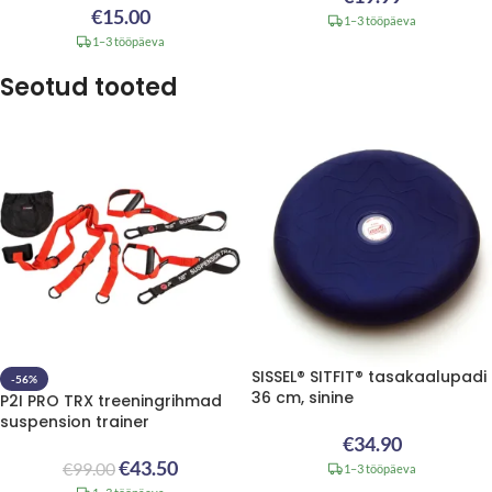
€
15.00
1–3 tööpäeva
1–3 tööpäeva
Seotud tooted
SISSEL® SITFIT® tasakaalupadi
-56%
36 cm, sinine
P2I PRO TRX treeningrihmad
suspension trainer
€
34.90
€
43.50
€
99.00
1–3 tööpäeva