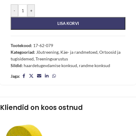
-
+
LISA KORVI
Tootekood:
17-62-079
Kategooriad:
Jõutreening
,
Käe- ja randmetoed
,
Ortoosid ja
tugisidemed
,
Treeningvarustus
Sildid:
haardetugevdamise konksud
,
randme konksud
Jaga:
Kliendid on koos ostnud