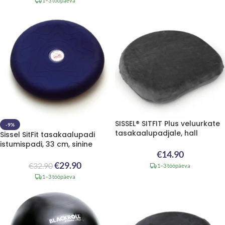
1–3 tööpäeva
SISSEL® SITFIT Plus veluurkate
-9%
tasakaalupadjale, hall
Sissel SitFit tasakaalupadi
istumispadi, 33 cm, sinine
€
14.90
€
29.90
€
32.90
1–3 tööpäeva
1–3 tööpäeva