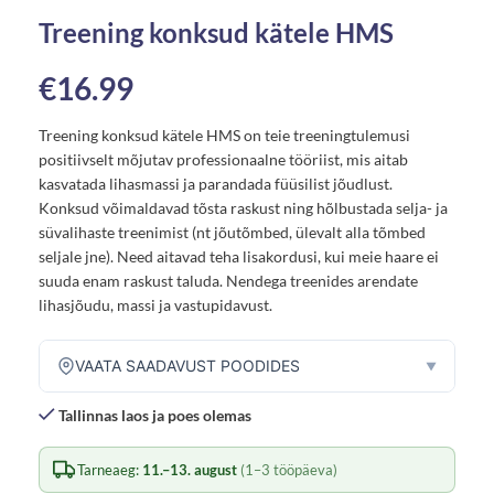
Treening konksud kätele HMS
€
16.99
Treening konksud kätele HMS on teie treeningtulemusi
positiivselt mõjutav professionaalne tööriist, mis aitab
kasvatada lihasmassi ja parandada füüsilist jõudlust.
Konksud võimaldavad tõsta raskust ning hõlbustada selja- ja
süvalihaste treenimist (nt jõutõmbed, ülevalt alla tõmbed
seljale jne). Need aitavad teha lisakordusi, kui meie haare ei
suuda enam raskust taluda. Nendega treenides arendate
lihasjõudu, massi ja vastupidavust.
VAATA SAADAVUST POODIDES
▼
Tallinnas laos ja poes olemas
Tarneaeg:
11.–13. august
(1–3 tööpäeva)