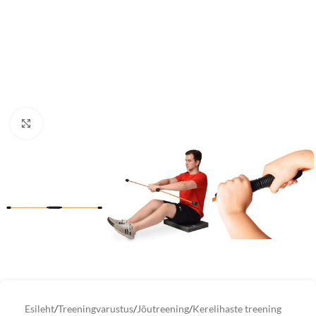
Vaata suuremat pilti
Esileht
/
Treeningvarustus
/
Jõutreening
/
Kerelihaste treening