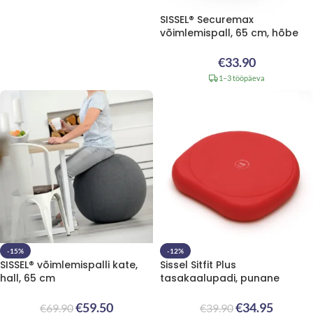
SISSEL® Securemax
võimlemispall, 65 cm, hõbe
€
33.90
1–3 tööpäeva
-15%
-12%
SISSEL® võimlemispalli kate,
Sissel Sitfit Plus
hall, 65 cm
tasakaalupadi, punane
€
59.50
€
34.95
€
69.90
€
39.90