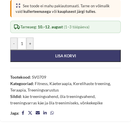
See toode ei mahu pakiautomaati. Tarne on võimalik
vaid
kullerteenusega
või
kauplusest järgi tulles
.
Tarneaeg:
10.–12. august
(1–3 tööpäeva)
-
+
LISA KORVI
Tootekood:
SV0709
Kategooriad:
Fitness
,
Käeteraapia
,
Kerelihaste treening
,
Teraapia
,
Treeningvarustus
Sildid:
käe treeningvahend
,
õla treeningvahend
,
treeningvarras käe ja õla treenimiseks
,
võnkekepike
Jaga: