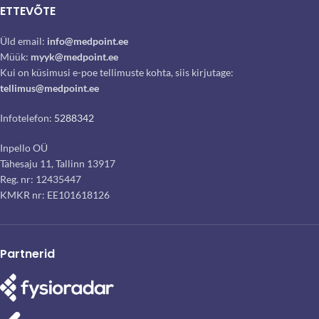
ETTEVÕTE
Üld email:
info@medpoint.ee
Müük:
myyk@medpoint.ee
Kui on küsimusi e-poe tellimuste kohta, siis kirjutage:
tellimus@medpoint.ee
Infotelefon:
5288342
Inpello OÜ
Tähesaju 11, Tallinn 13917
Reg. nr: 12435447
KMKR nr: EE101618126
Partnerid