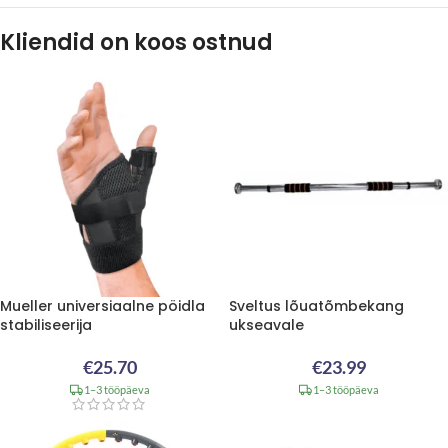
Kliendid on koos ostnud
Mueller universiaalne pöidla
Sveltus lõuatõmbekang
stabiliseerija
ukseavale
€
25.70
€
23.99
1–3 tööpäeva
1–3 tööpäeva