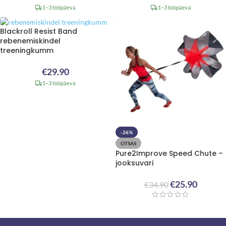
1–3 tööpäeva
1–3 tööpäeva
Blackroll Resist Band
rebenemiskindel
treeningkumm
€
29.90
1–3 tööpäeva
-26%
OTSAS
Pure2Improve Speed Chute –
jooksuvari
€
25.90
€
34.90