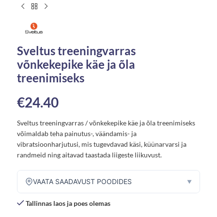
Sveltus treeningvarras
võnkekepike käe ja õla
treenimiseks
€
24.40
Sveltus treeningvarras / võnkekepike käe ja õla treenimiseks
võimaldab teha painutus-, väändamis- ja
vibratsioonharjutusi, mis tugevdavad käsi, küünarvarsi ja
randmeid ning aitavad taastada liigeste liikuvust.
VAATA SAADAVUST POODIDES
▼
Tallinnas laos ja poes olemas