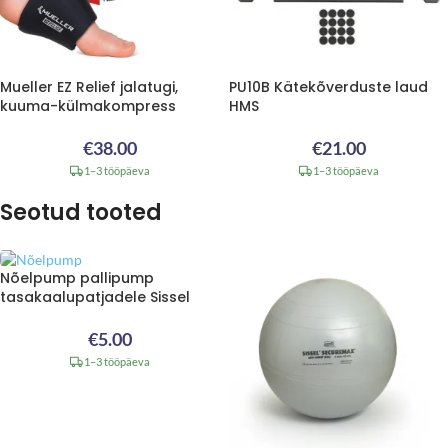
Mueller EZ Relief jalatugi,
PU10B Kätekõverduste laud
kuuma-külmakompress
HMS
€
38.00
€
21.00
1–3 tööpäeva
1–3 tööpäeva
Seotud tooted
Nõelpump pallipump
tasakaalupatjadele Sissel
€
5.00
1–3 tööpäeva