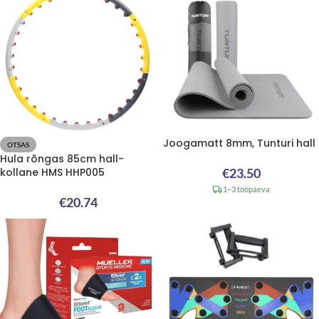
Joogamatt 8mm, Tunturi hall
OTSAS
Hula rõngas 85cm hall-
kollane HMS HHP005
€
23.50
1–3 tööpäeva
€
20.74