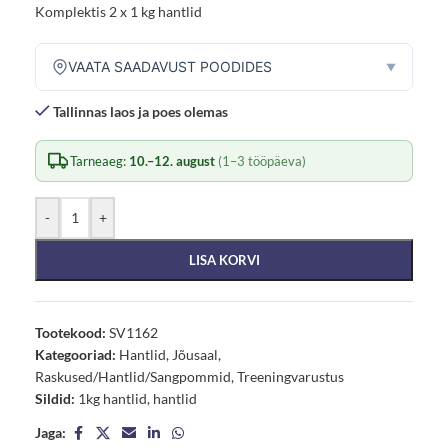
Komplektis 2 x 1 kg hantlid
VAATA SAADAVUST POODIDES
▼
Tallinnas laos ja poes olemas
Tarneaeg:
10.–12. august
(1–3 tööpäeva)
-
+
LISA KORVI
Tootekood:
SV1162
Kategooriad:
Hantlid
,
Jõusaal
,
Raskused/Hantlid/Sangpommid
,
Treeningvarustus
Sildid:
1kg hantlid
,
hantlid
Jaga: