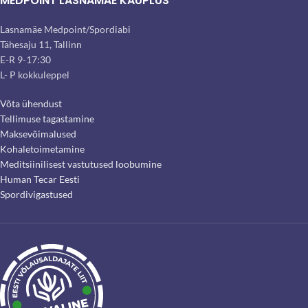
MEDPOINT LASNAMÄE KAUPLUS
Lasnamäe Medpoint/Spordiabi
Tähesaju 11, Tallinn
E-R 9-17:30
L- P kokkuleppel
Võta ühendust
Tellimuse tagastamine
Maksevõimalused
Kohaletoimetamine
Meditsiinilisest vastutused loobumine
Human Tecar Eesti
Spordivigastused