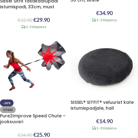
Sissel Sitfit tasakaalupadi
istumispadi, 33cm, must
€
34.90
€
29.90
€
32.90
1–3 tööpäeva
1–3 tööpäeva
SISSEL® SITFIT® veluurist kate
-26%
istumispadjale, hall
OTSAS
Pure2Improve Speed Chute –
€
14.90
jooksuvari
1–3 tööpäeva
€
25.90
€
34.90