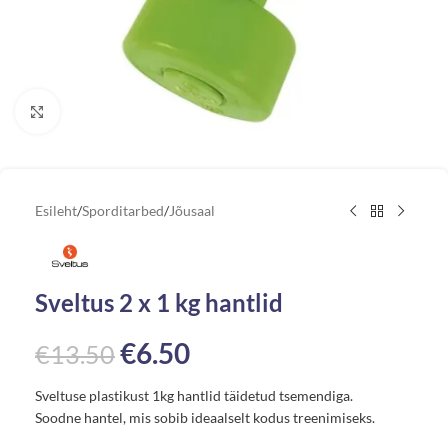
Vaata suuremat pilti
Esileht
/
Sporditarbed
/
Jõusaal
Sveltus 2 x 1 kg hantlid
€
6.50
€
13.50
Sveltuse plastikust 1kg hantlid täidetud tsemendiga.
Soodne hantel, mis sobib ideaalselt kodus treenimiseks
.