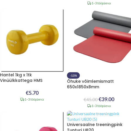
1–3 tööpäeva
Hantel 1kg x 1tk
-13%
Vinüülkkattega HMS
Õhuke võimlemismatt
650x1850x8mm
€
5.70
€
39.00
€
45.00
1–3 tööpäeva
1–3 tööpäeva
Universaalne treeningpink
Tunturi UB20