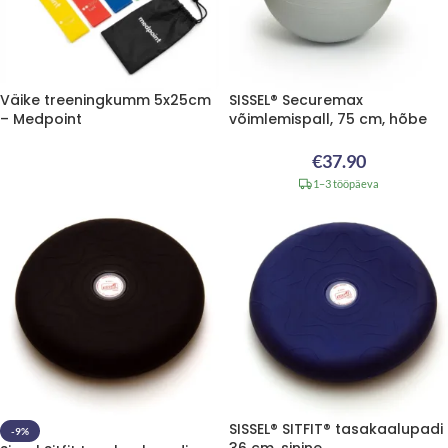
Väike treeningkumm 5x25cm
SISSEL® Securemax
– Medpoint
võimlemispall, 75 cm, hõbe
€
37.90
1–3 tööpäeva
SISSEL® SITFIT® tasakaalupadi
-9%
36 cm, sinine