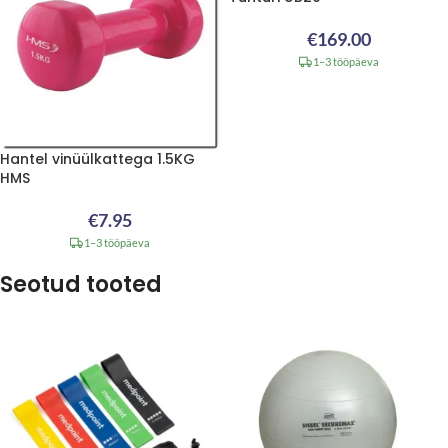
€
169.00
1–3 tööpäeva
Hantel vinüülkattega 1.5KG
HMS
€
7.95
1–3 tööpäeva
Seotud tooted