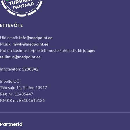
ETTEVÕTE
Üld email:
info@medpoint.ee
Müük:
myyk@medpoint.ee
Kui on küsimusi e-poe tellimuste kohta, siis kirjutage:
tellimus@medpoint.ee
Infotelefon:
5288342
Inpello OÜ
Tähesaju 11, Tallinn 13917
Reg. nr: 12435447
KMKR nr: EE101618126
Partnerid