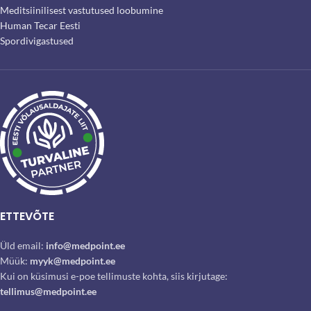
Meditsiinilisest vastutused loobumine
Human Tecar Eesti
Spordivigastused
ETTEVÕTE
Üld email:
info@medpoint.ee
Müük:
myyk@medpoint.ee
Kui on küsimusi e-poe tellimuste kohta, siis kirjutage:
tellimus@medpoint.ee