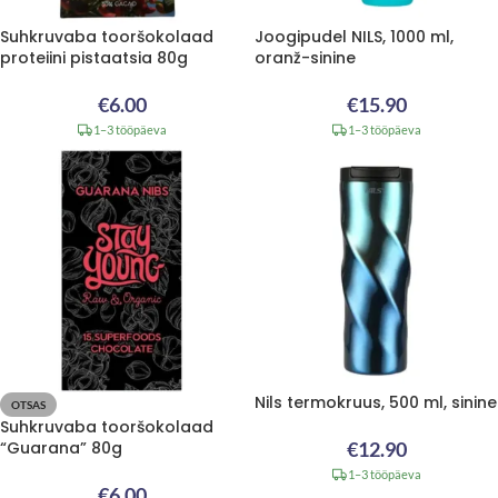
Suhkruvaba tooršokolaad
Joogipudel NILS, 1000 ml,
proteiini pistaatsia 80g
oranž-sinine
€
6.00
€
15.90
1–3 tööpäeva
1–3 tööpäeva
Nils termokruus, 500 ml, sinine
OTSAS
Suhkruvaba tooršokolaad
“Guarana” 80g
€
12.90
1–3 tööpäeva
€
6.00