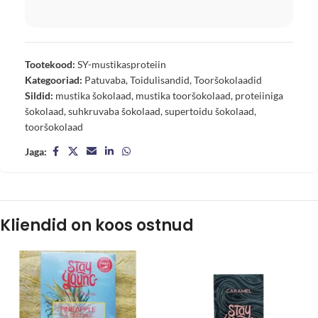
Tootekood:
SY-mustikasproteiin
Kategooriad:
Patuvaba
,
Toidulisandid
,
Tooršokolaadid
Sildid:
mustika šokolaad
,
mustika tooršokolaad
,
proteiiniga
šokolaad
,
suhkruvaba šokolaad
,
supertoidu šokolaad
,
tooršokolaad
Jaga:
Kliendid on koos ostnud