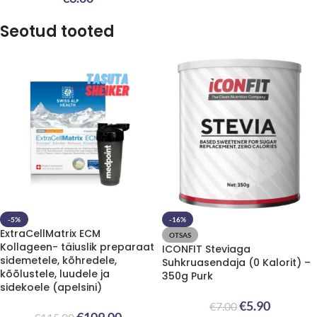
Seotud tooted
-5%
-16%
ExtraCellMatrix ECM
OTSAS
Kollageen- täiuslik preparaat
ICONFIT Steviaga
sidemetele, kõhredele,
Suhkruasendaja (0 Kalorit) –
kõõlustele, luudele ja
350g Purk
sidekoele (apelsini)
€
5.90
€
7.00