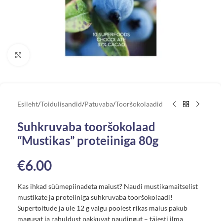
Vaata suuremat pilti
Esileht
/
Toidulisandid
/
Patuvaba
/
Tooršokolaadid
Suhkruvaba tooršokolaad
“Mustikas” proteiiniga 80g
€
6.00
Kas ihkad süümepiinadeta maiust? Naudi mustikamaitselist
mustikate ja proteiiniga suhkruvaba tooršokolaadi!
Supertoitude ja üle 12 g valgu poolest rikas maius pakub
magusat ja rahuldust pakkuvat naudingut – täiesti ilma