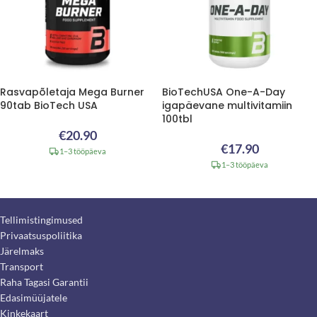
Rasvapõletaja Mega Burner
BioTechUSA One-A-Day
90tab BioTech USA
igapäevane multivitamiin
100tbl
€
20.90
€
17.90
1–3 tööpäeva
1–3 tööpäeva
Tellimistingimused
Privaatsuspoliitika
Järelmaks
Transport
Raha Tagasi Garantii
Edasimüüjatele
Kinkekaart