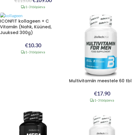
€
109.00
€
115.00
1–3 tööpäeva
ICONFIT kollageen + C
Vitamiin (Nahk, Küüned,
Juuksed 300g)
€
10.30
1–3 tööpäeva
Multivitamiin meestele 60 tbl
€
17.90
1–3 tööpäeva