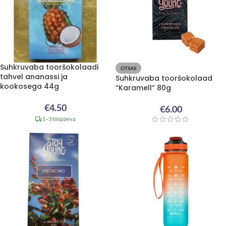
Suhkruvaba tooršokolaadi
OTSAS
tahvel ananassi ja
Suhkruvaba tooršokolaad
kookosega 44g
“Karamell” 80g
€
4.50
€
6.00
1–3 tööpäeva