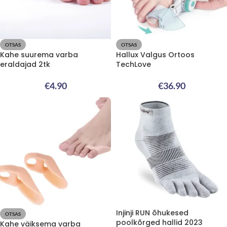
OTSAS
OTSAS
Kahe suurema varba
Hallux Valgus Ortoos
eraldajad 2tk
TechLove
€
4.90
€
36.90
Injinji RUN õhukesed
OTSAS
poolkõrged hallid 2023
Kahe väiksema varba