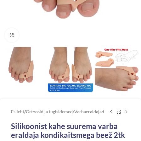
Vaata suuremat pilti
Esileht
/
Ortoosid ja tugisidemed
/
Varbaeraldajad
Silikoonist kahe suurema varba
eraldaja kondikaitsmega beež 2tk