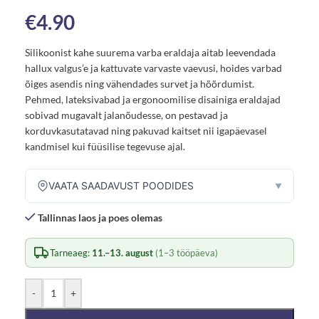
€
4.90
Silikoonist kahe suurema varba eraldaja aitab leevendada
hallux valgus’e ja kattuvate varvaste vaevusi, hoides varbad
õiges asendis ning vähendades survet ja hõõrdumist.
Pehmed, lateksivabad ja ergonoomilise disainiga eraldajad
sobivad mugavalt jalanõudesse, on pestavad ja
korduvkasutatavad ning pakuvad kaitset nii igapäevasel
kandmisel kui füüsilise tegevuse ajal.
VAATA SAADAVUST POODIDES
▼
Tallinnas laos ja poes olemas
Tarneaeg:
11.–13. august
(1–3 tööpäeva)
-
+