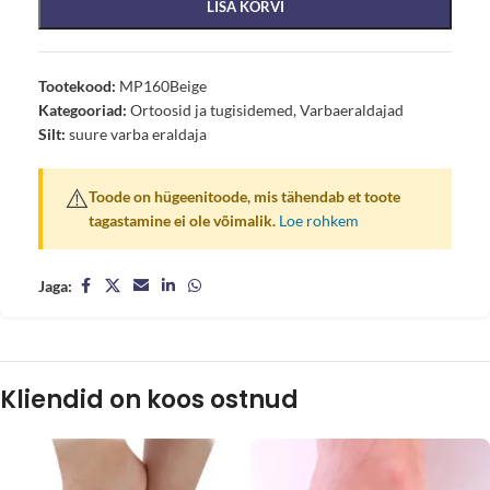
LISA KORVI
Tootekood:
MP160Beige
Kategooriad:
Ortoosid ja tugisidemed
,
Varbaeraldajad
Silt:
suure varba eraldaja
⚠️
Toode on hügeenitoode, mis tähendab et toote
tagastamine ei ole võimalik.
Loe rohkem
Jaga:
Kliendid on koos ostnud