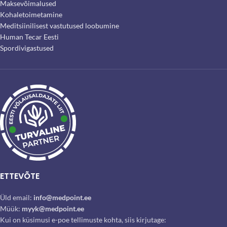
Maksevõimalused
Kohaletoimetamine
Meditsiinilisest vastutused loobumine
Human Tecar Eesti
Spordivigastused
ETTEVÕTE
Üld email:
info@medpoint.ee
Müük:
myyk@medpoint.ee
Kui on küsimusi e-poe tellimuste kohta, siis kirjutage: