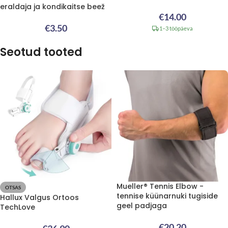
eraldaja ja kondikaitse beež
€
14.00
€
3.50
1–3 tööpäeva
Seotud tooted
Mueller® Tennis Elbow -
OTSAS
tennise küünarnuki tugiside
Hallux Valgus Ortoos
geel padjaga
TechLove
€
20.20