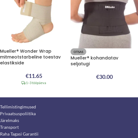
Mueller® Wonder Wrap
OTSAS
mitmeotstarbeline toestav
Mueller® kohandatav
elastikside
seljatugi
€
11.65
€
30.00
1–3 tööpäeva
Tellimistingimused
Privaatsuspoliitika
Järelmaks
Transport
Raha Tagasi Garantii