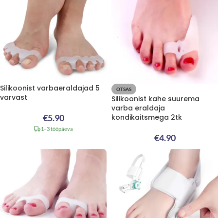
Silikoonist varbaeraldajad 5
OTSAS
varvast
Silikoonist kahe suurema
varba eraldaja
€
5.90
kondikaitsmega 2tk
1–3 tööpäeva
€
4.90