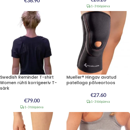
€
36.90
1–3 tööpäeva
Swedish Reminder T-shirt
Mueller® Hingav avatud
Women rühti korrigeeriv T-
patellaga põlveortoos
särk
€
27.60
€
79.00
1–3 tööpäeva
1–3 tööpäeva