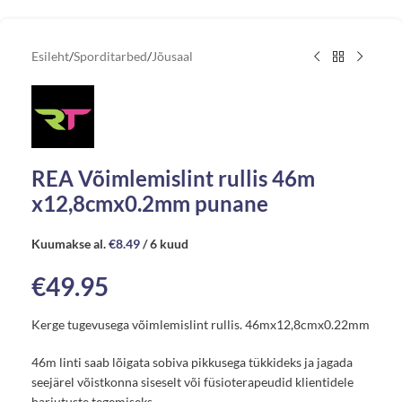
Esileht
/
Sporditarbed
/
Jõusaal
REA Võimlemislint rullis 46m
x12,8cmx0.2mm punane
Kuumakse al.
€
8.49
/ 6 kuud
€
49.95
Kerge tugevusega võimlemislint rullis. 46mx12,8cmx0.22mm
46m linti saab lõigata sobiva pikkusega tükkideks ja jagada
seejärel võistkonna siseselt või füsioterapeudid klientidele
harjutuste tegemiseks.