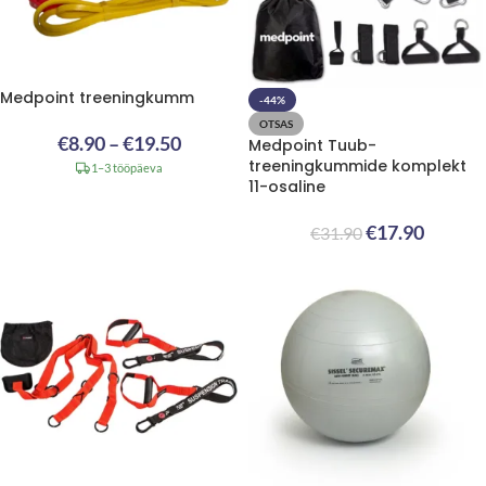
Medpoint treeningkumm
-44%
OTSAS
€
8.90
–
€
19.50
Medpoint Tuub-
treeningkummide komplekt
1–3 tööpäeva
11-osaline
€
17.90
€
31.90