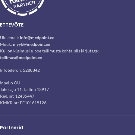
ETTEVÕTE
Üld email:
info@medpoint.ee
Müük:
myyk@medpoint.ee
Kui on küsimusi e-poe tellimuste kohta, siis kirjutage:
tellimus@medpoint.ee
Infotelefon:
5288342
Inpello OÜ
Tähesaju 11, Tallinn 13917
Reg. nr: 12435447
KMKR nr: EE101618126
Partnerid