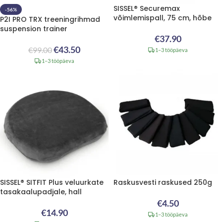
SISSEL® Securemax
-56%
võimlemispall, 75 cm, hõbe
P2I PRO TRX treeningrihmad
suspension trainer
€
37.90
€
43.50
€
99.00
1–3 tööpäeva
1–3 tööpäeva
SISSEL® SITFIT Plus veluurkate
Raskusvesti raskused 250g
tasakaalupadjale, hall
€
4.50
€
14.90
1–3 tööpäeva