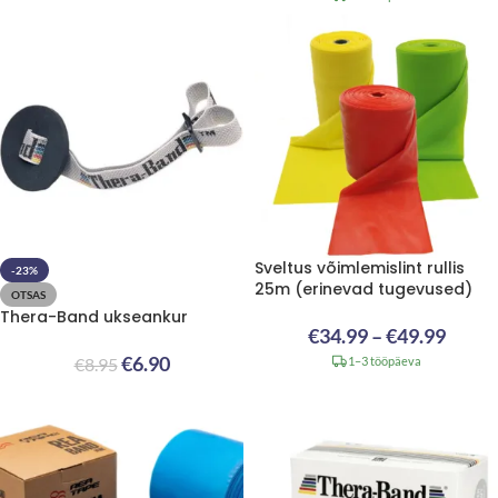
Sveltus võimlemislint rullis
-23%
25m (erinevad tugevused)
OTSAS
Thera-Band ukseankur
€
34.99
–
€
49.99
€
6.90
€
8.95
1–3 tööpäeva