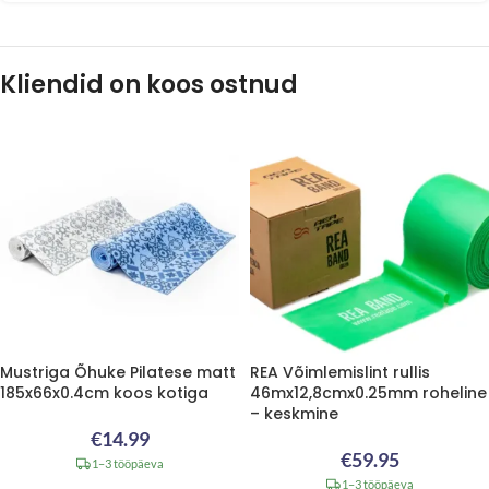
Kliendid on koos ostnud
Mustriga Õhuke Pilatese matt
REA Võimlemislint rullis
185x66x0.4cm koos kotiga
46mx12,8cmx0.25mm roheline
– keskmine
€
14.99
€
59.95
1–3 tööpäeva
1–3 tööpäeva