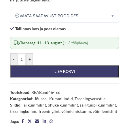
VAATA SAADAVUST POODIDES
▼
Tallinnas laos ja poes olemas
Tarneaeg:
11.–13. august
(1–3 tööpäeva)
-
+
LISA KORVI
Tootekood:
REABand46-red
Kategooriad:
Jõusaal
,
Kummilindid
,
Treeningvarustus
Sildid:
lai kummilint
,
õhuke kummilint
,
sall-tüüpi kummilint
,
treeningkumm
,
Treeninglint
,
võimlemiskumm
,
võimlemislint
Jaga: