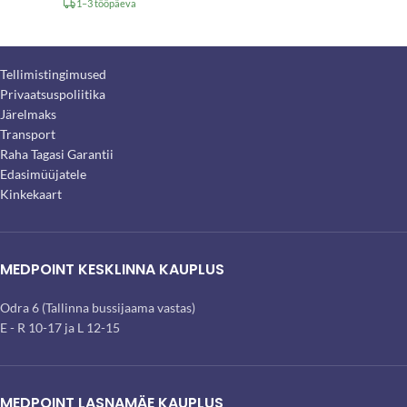
1–3 tööpäeva
Tellimistingimused
Privaatsuspoliitika
Järelmaks
Transport
Raha Tagasi Garantii
Edasimüüjatele
Kinkekaart
MEDPOINT KESKLINNA KAUPLUS
Odra 6 (Tallinna bussijaama vastas)
E - R 10-17 ja L 12-15
MEDPOINT LASNAMÄE KAUPLUS