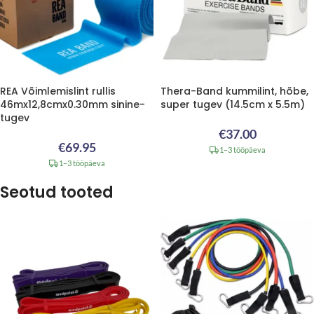
REA Võimlemislint rullis
Thera-Band kummilint, hõbe,
46mx12,8cmx0.30mm sinine-
super tugev (14.5cm x 5.5m)
tugev
€
37.00
€
69.95
1–3 tööpäeva
1–3 tööpäeva
Seotud tooted