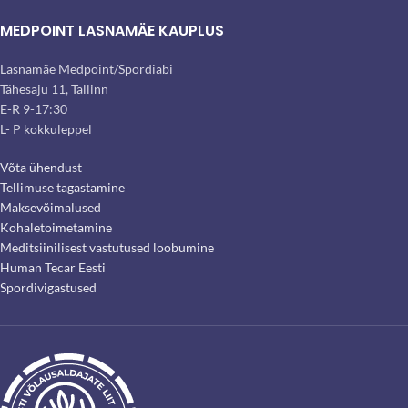
MEDPOINT LASNAMÄE KAUPLUS
Lasnamäe Medpoint/Spordiabi
Tähesaju 11, Tallinn
E-R 9-17:30
L- P kokkuleppel
Võta ühendust
Tellimuse tagastamine
Maksevõimalused
Kohaletoimetamine
Meditsiinilisest vastutused loobumine
Human Tecar Eesti
Spordivigastused