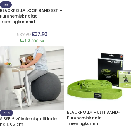
-5%
BLACKROLL® LOOP BAND SET –
Purunemiskindlad
treeningkummid
€
37.90
€
39.90
1–3 tööpäeva
BLACKROLL® MULTI BAND-
-15%
Purunemiskindlel
SISSEL® võimlemispalli kate,
treeningkumm
hall, 65 cm