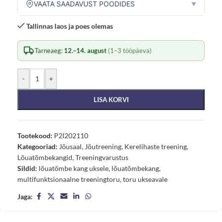
VAATA SAADAVUST POODIDES
▼
Tallinnas laos ja poes olemas
Tarneaeg:
12.–14. august
(1–3 tööpäeva)
-
+
LISA KORVI
Tootekood:
P2I202110
Kategooriad:
Jõusaal
,
Jõutreening
,
Kerelihaste treening
,
Lõuatõmbekangid
,
Treeningvarustus
Sildid:
lõuatõmbe kang uksele
,
lõuatõmbekang
,
multifunktsionaalne treeningtoru
,
toru ukseavale
Jaga: