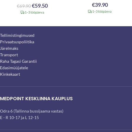
€
39.90
€
59.50
€
69.90
1–3 tööpäeva
1–3 tööpäeva
Tellimistingimused
Privaatsuspoliitika
Järelmaks
Transport
Raha Tagasi Garantii
Edasimüüjatele
Kinkekaart
MEDPOINT KESKLINNA KAUPLUS
Odra 6 (Tallinna bussijaama vastas)
E - R 10-17 ja L 12-15