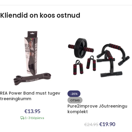
Kliendid on koos ostnud
REA Power Band must tugev
-20%
treeningkumm
OTSAS
Pure2Improve Jõutreeningu
€
13.95
komplekt
1–3 tööpäeva
€
19.90
€
24.95