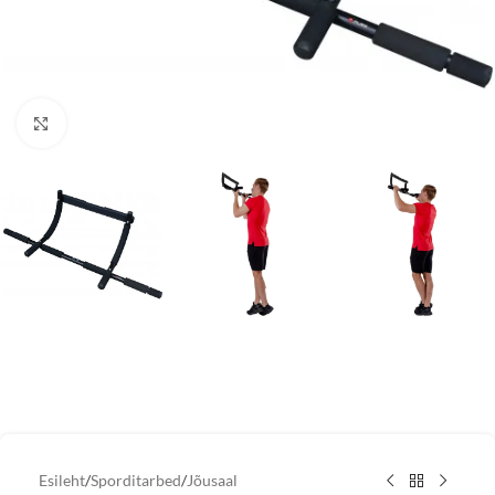
Vaata suuremat pilti
Esileht
/
Sporditarbed
/
Jõusaal