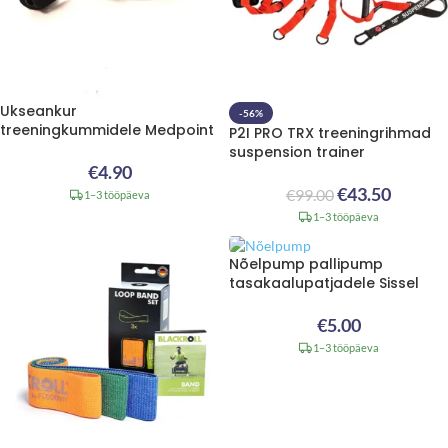
Ukseankur
-56%
treeningkummidele Medpoint
P2I PRO TRX treeningrihmad
suspension trainer
€
4.90
€
43.50
€
99.00
1–3 tööpäeva
1–3 tööpäeva
Nõelpump pallipump
tasakaalupatjadele Sissel
€
5.00
1–3 tööpäeva