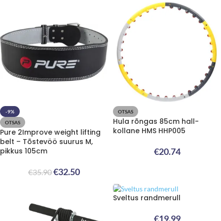
-9%
OTSAS
Hula rõngas 85cm hall-
OTSAS
kollane HMS HHP005
Pure 2Improve weight lifting
belt – Tõstevöö suurus M,
pikkus 105cm
€
20.74
€
32.50
€
35.90
Sveltus randmerull
€
19.99