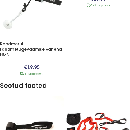
1–3 tööpäeva
Randmerull
randmetugevdamise vahend
HMS
€
19.95
1–3 tööpäeva
Seotud tooted