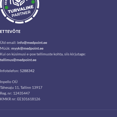
ETTEVÕTE
Üld email:
info@medpoint.ee
Müük:
myyk@medpoint.ee
Kui on küsimusi e-poe tellimuste kohta, siis kirjutage:
tellimus@medpoint.ee
Infotelefon:
5288342
Inpello OÜ
Tähesaju 11, Tallinn 13917
Reg. nr: 12435447
KMKR nr: EE101618126