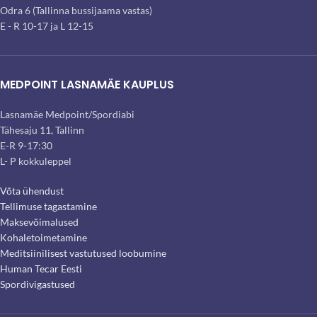
Odra 6 (Tallinna bussijaama vastas)
E - R 10-17 ja L 12-15
MEDPOINT LASNAMÄE KAUPLUS
Lasnamäe Medpoint/Spordiabi
Tähesaju 11, Tallinn
E-R 9-17:30
L- P kokkuleppel
Võta ühendust
Tellimuse tagastamine
Maksevõimalused
Kohaletoimetamine
Meditsiinilisest vastutused loobumine
Human Tecar Eesti
Spordivigastused