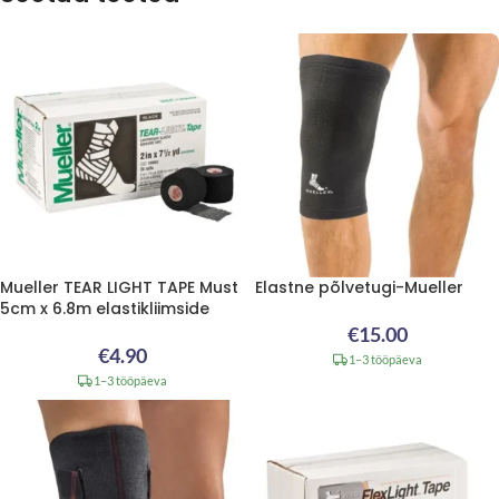
Mueller TEAR LIGHT TAPE Must
Elastne põlvetugi-Mueller
5cm x 6.8m elastikliimside
€
15.00
€
4.90
1–3 tööpäeva
1–3 tööpäeva