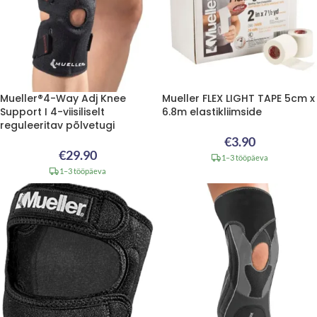
Mueller®4-Way Adj Knee
Mueller FLEX LIGHT TAPE 5cm x
Support I 4-viisiliselt
6.8m elastikliimside
reguleeritav põlvetugi
€
3.90
€
29.90
1–3 tööpäeva
1–3 tööpäeva