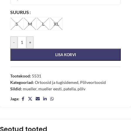
SUURUS
S
M
L
XL
-
+
LISA KORVI
Tootekood:
5531
Kategooriad:
Ortoosid ja tugisidemed
,
Põlveortoosid
Sildid:
mueller
,
mueller eesti
,
patella
,
põlv
Jaga:
Seotud tooted