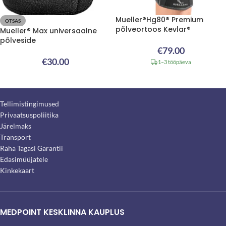
Mueller®Hg80® Premium
OTSAS
põlveortoos Kevlar®
Mueller® Max universaalne
põlveside
€
79.00
€
30.00
1–3 tööpäeva
Tellimistingimused
Privaatsuspoliitika
Järelmaks
Transport
Raha Tagasi Garantii
Edasimüüjatele
Kinkekaart
MEDPOINT KESKLINNA KAUPLUS