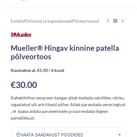
Esileht
/
Ortoosid ja tugisidemed
/
Põlveortoosid
Mueller® Hingav kinnine patella
põlveortoos
Kuumakse al.
€
5.10
/ 6 kuud
€
30.00
Kahekihiline neopreen kangas aitab toetada valulikke, nõrku,
vigastatud või artriitseid põlve. Aitab parandada vereringlust
, et kaasa aidata paranemisele ja suurendada liigese
paindlikkust.
VAATA SAADAVUST POODIDES
▼