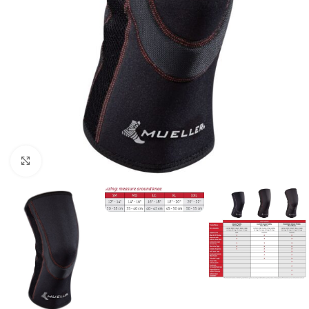
Vaata suuremat pilti