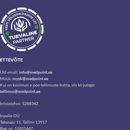
ETTEVÕTE
Üld email:
info@medpoint.ee
Müük:
myyk@medpoint.ee
Kui on küsimusi e-poe tellimuste kohta, siis kirjutage:
tellimus@medpoint.ee
Infotelefon:
5288342
Inpello OÜ
Tähesaju 11, Tallinn 13917
Reg. nr: 12435447