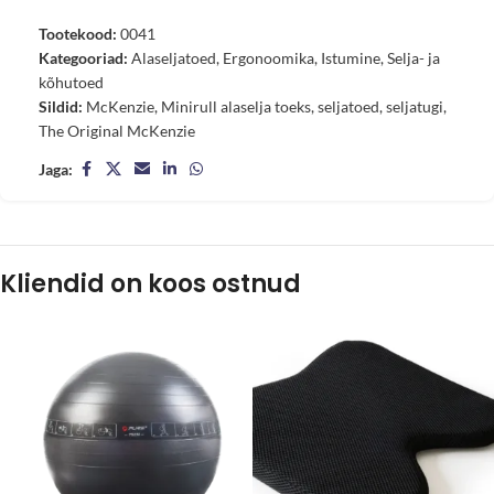
Tootekood:
0041
Kategooriad:
Alaseljatoed
,
Ergonoomika
,
Istumine
,
Selja- ja
kõhutoed
Sildid:
McKenzie
,
Minirull alaselja toeks
,
seljatoed
,
seljatugi
,
The Original McKenzie
Jaga:
Kliendid on koos ostnud