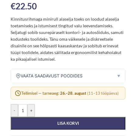
€
22.50
Kinnitusrihmaga minirull alaselja toeks on loodud alaselja
toetamiseks ja istumisest tingitud valu leevendamiseks.
Seljatugi sobib suurepäraselt kontori- ja autosõiduks, samuti
kodusteks toolideks. Tänu oma väikesele ja diskreetsele
disainile on see hõlpsasti kaasaskantav ja sobitub erinevat
tüüpi toolidele, aidates säilitada ergonoomilist kehahoiakut
ka pikaajalisel istumisel.
VAATA SAADAVUST POODIDES
▼
Tellimisel — tarneaeg:
26.–28. august
(11–13 tööpäeva)
-
+
LISA KORVI