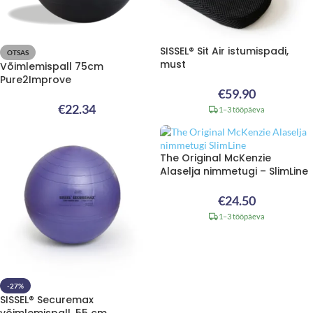
SISSEL® Sit Air istumispadi,
OTSAS
must
Võimlemispall 75cm
Pure2Improve
€
59.90
€
22.34
1–3 tööpäeva
The Original McKenzie
Alaselja nimmetugi – SlimLine
€
24.50
1–3 tööpäeva
-27%
SISSEL® Securemax