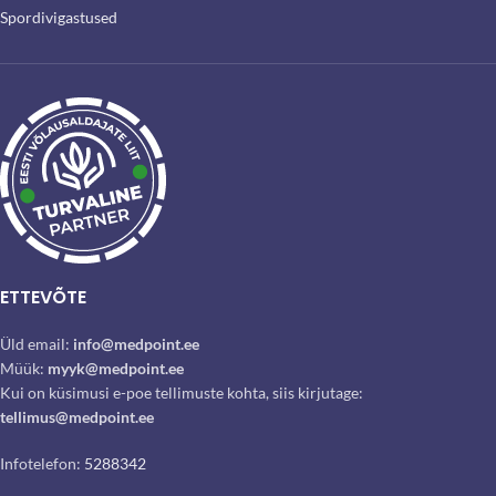
Spordivigastused
ETTEVÕTE
Üld email:
info@medpoint.ee
Müük:
myyk@medpoint.ee
Kui on küsimusi e-poe tellimuste kohta, siis kirjutage:
tellimus@medpoint.ee
Infotelefon:
5288342