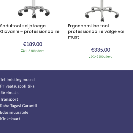
Sadultool seljatoega
Ergonoomiline tool
Giovanni – professionaalile
professionaalile valge või
must
€
189.00
€
335.00
1–3 tööpäeva
1–3 tööpäeva
Tellimistingimused
Privaatsuspoliitika
Järelmaks
Transport
Raha Tagasi Garantii
Edasimüüjatele
Kinkekaart