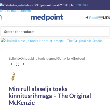
Skip to navigation
Tasuta transport alates 50€ | pakiautomaati 2.05€ | Tel:
5288 342
Skip to main content
Poodi
ME
Vaata suuremat pilti
Esileht
/
Ortoosid ja tugisidemed
/
Selja- ja kõhutoed
Minirull alaselja toeks
kinnitusrihmaga – The Original
McKenzie