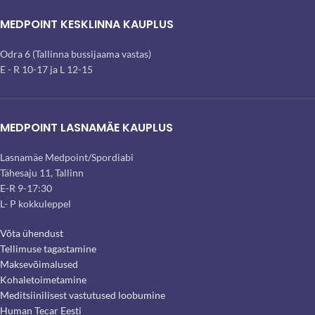
MEDPOINT KESKLINNA KAUPLUS
Odra 6 (Tallinna bussijaama vastas)
E - R 10-17 ja L 12-15
MEDPOINT LASNAMÄE KAUPLUS
Lasnamäe Medpoint/Spordiabi
Tähesaju 11, Tallinn
E-R 9-17:30
L- P kokkuleppel
Võta ühendust
Tellimuse tagastamine
Maksevõimalused
Kohaletoimetamine
Meditsiinilisest vastutused loobumine
Human Tecar Eesti