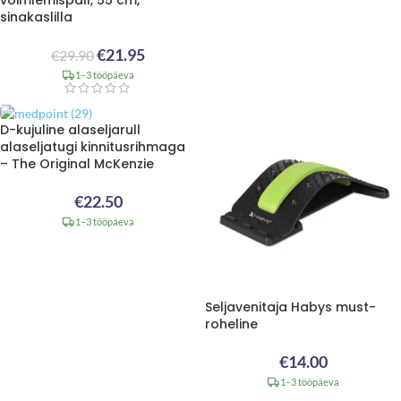
võimlemispall, 55 cm,
sinakaslilla
€
21.95
€
29.90
1–3 tööpäeva
D-kujuline alaseljarull
alaseljatugi kinnitusrihmaga
– The Original McKenzie
€
22.50
1–3 tööpäeva
Seljavenitaja Habys must-
roheline
€
14.00
1–3 tööpäeva