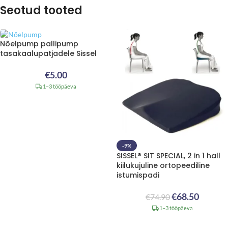
Seotud tooted
Nõelpump pallipump
tasakaalupatjadele Sissel
€
5.00
1–3 tööpäeva
-9%
SISSEL® SIT SPECIAL, 2 in 1 hall
kiilukujuline ortopeediline
istumispadi
€
68.50
€
74.90
1–3 tööpäeva