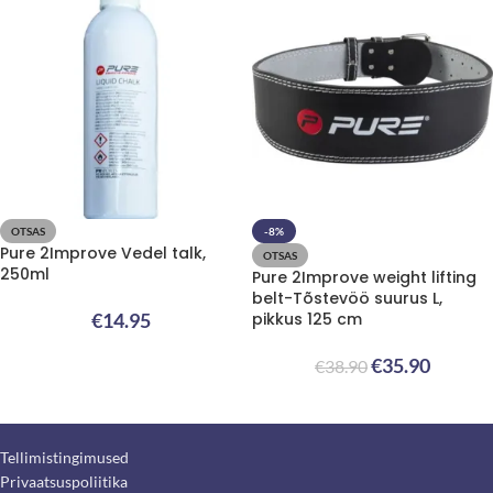
OTSAS
-8%
Pure 2Improve Vedel talk,
OTSAS
250ml
Pure 2Improve weight lifting
belt-Tõstevöö suurus L,
€
14.95
pikkus 125 cm
€
35.90
€
38.90
Tellimistingimused
Privaatsuspoliitika