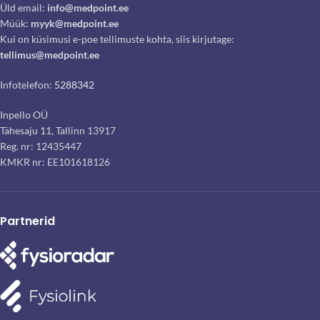
Üld email:
info@medpoint.ee
Müük:
myyk@medpoint.ee
Kui on küsimusi e-poe tellimuste kohta, siis kirjutage:
tellimus@medpoint.ee
Infotelefon:
5288342
Inpello OÜ
Tähesaju 11, Tallinn 13917
Reg. nr: 12435447
KMKR nr: EE101618126
Partnerid