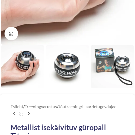
Vaata suuremat pilti
Esileht
/
Treeningvarustus
/
Jõutreening
/
Haardetugevdajad
Metallist isekäivituv güropall