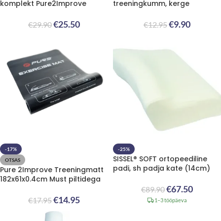
komplekt Pure2Improve
treeningkumm, kerge
€
25.50
€
9.90
€
29.90
€
12.95
-17%
-25%
SISSEL® SOFT ortopeediline
OTSAS
padi, sh padja kate (14cm)
Pure 2Improve Treeningmatt
182x61x0.4cm Must piltidega
€
67.50
€
89.90
€
14.95
€
17.95
1–3 tööpäeva