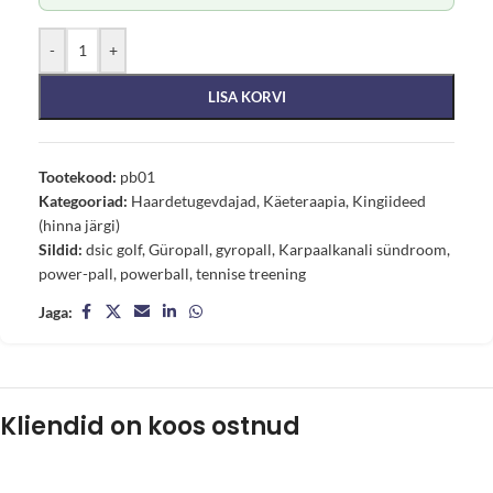
-
+
LISA KORVI
Tootekood:
pb01
Kategooriad:
Haardetugevdajad
,
Käeteraapia
,
Kingiideed
(hinna järgi)
Sildid:
dsic golf
,
Güropall
,
gyropall
,
Karpaalkanali sündroom
,
power-pall
,
powerball
,
tennise treening
Jaga:
Kliendid on koos ostnud