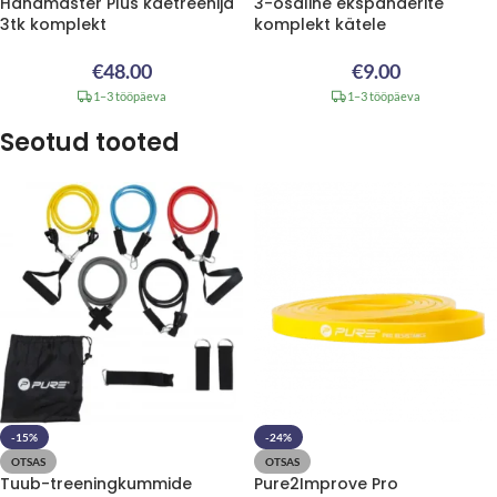
Handmaster Plus käetreenija
3-osaline ekspanderite
3tk komplekt
komplekt kätele
€
48.00
€
9.00
1–3 tööpäeva
1–3 tööpäeva
Seotud tooted
-15%
-24%
OTSAS
OTSAS
Tuub-treeningkummide
Pure2Improve Pro