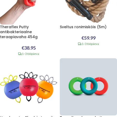
Theraflex Putty
Sveltus ronimisköis (5m)
antibakteriaalne
teraapiavaha 454g
€
59.99
1–3 tööpäeva
€
38.95
1–3 tööpäeva