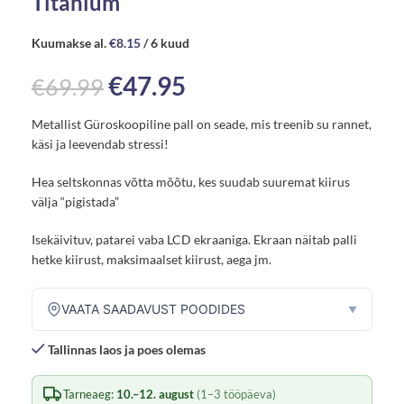
Titanium
Kuumakse al.
€
8.15
/ 6 kuud
€
47.95
€
69.99
Metallist Güroskoopiline pall on seade, mis treenib su rannet,
käsi ja leevendab stressi!
Hea seltskonnas võtta mõõtu, kes suudab suuremat kiirus
välja “pigistada”
Isekäivituv, patarei vaba LCD ekraaniga. Ekraan näitab palli
hetke kiirust, maksimaalset kiirust, aega jm.
VAATA SAADAVUST POODIDES
▼
Tallinnas laos ja poes olemas
Tarneaeg:
10.–12. august
(1–3 tööpäeva)