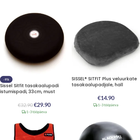
SISSEL® SITFIT Plus veluurkate
-9%
tasakaalupadjale, hall
Sissel Sitfit tasakaalupadi
istumispadi, 33cm, must
€
14.90
€
29.90
€
32.90
1–3 tööpäeva
1–3 tööpäeva