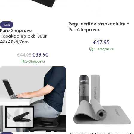
Reguleeritav tasakaalulaud
-11%
Pure2Improve
Pure 2Improve
Tasakaaluplokk. Suur
48x40x5,7cm
€
17.95
1–3 tööpäeva
€
39.90
€
44.95
1–3 tööpäeva