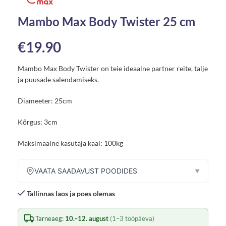
Mambo Max Body Twister 25 cm
€
19.90
Mambo Max Body Twister on teie ideaalne partner reite, talje
ja puusade salendamiseks.
Diameeter: 25cm
Kõrgus: 3cm
Maksimaalne kasutaja kaal: 100kg
VAATA SAADAVUST POODIDES
▼
Tallinnas laos ja poes olemas
Tarneaeg:
10.–12. august
(1–3 tööpäeva)