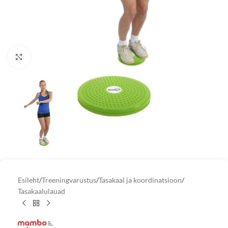
Vaata suuremat pilti
Esileht
/
Treeningvarustus
/
Tasakaal ja koordinatsioon
/
Tasakaalulauad