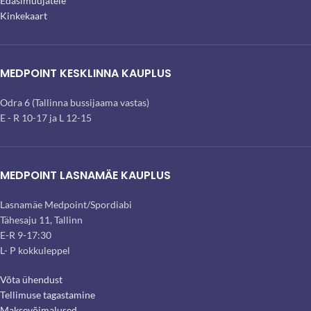
Edasimüüjatele
Kinkekaart
MEDPOINT KESKLINNA KAUPLUS
Odra 6 (Tallinna bussijaama vastas)
E - R 10-17 ja L 12-15
MEDPOINT LASNAMÄE KAUPLUS
Lasnamäe Medpoint/Spordiabi
Tähesaju 11, Tallinn
E-R 9-17:30
L- P kokkuleppel
Võta ühendust
Tellimuse tagastamine
Maksevõimalused