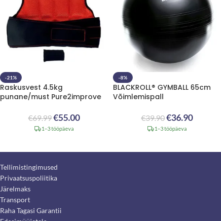
-21%
-8%
Raskusvest 4.5kg
BLACKROLL® GYMBALL 65cm
punane/must Pure2improve
Võimlemispall
€
55.00
€
36.90
€
69.99
€
39.90
1–3 tööpäeva
1–3 tööpäeva
Tellimistingimused
Privaatsuspoliitika
Järelmaks
Transport
Raha Tagasi Garantii