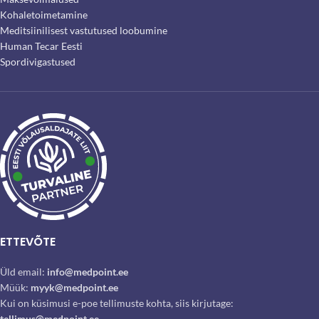
Kohaletoimetamine
Meditsiinilisest vastutused loobumine
Human Tecar Eesti
Spordivigastused
ETTEVÕTE
Üld email:
info@medpoint.ee
Müük:
myyk@medpoint.ee
Kui on küsimusi e-poe tellimuste kohta, siis kirjutage:
tellimus@medpoint.ee