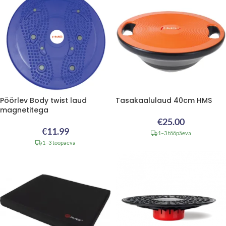
Pöörlev Body twist laud
Tasakaalulaud 40cm HMS
magnetitega
€
25.00
€
11.99
1–3 tööpäeva
1–3 tööpäeva