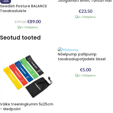
Joogamatt 8mm, Tunturi hall
-10%
Swedish Posture BALANCE
Tasakaaluiste
€
23.50
1–3 tööpäeva
€
89.00
€
99.00
1–3 tööpäeva
Seotud tooted
Nõelpump pallipump
tasakaalupatjadele Sissel
€
5.00
1–3 tööpäeva
Väike treeningkumm 5x25cm
– Medpoint