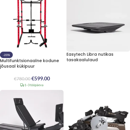
Easytech Libra nutikas
-23%
tasakaalulaud
Multifunktsionaalne kodune
jõusaal kükipuur
€
599.00
€
780.00
1–3 tööpäeva