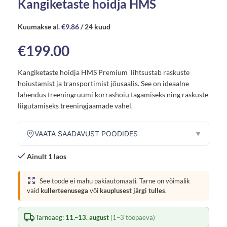
Kangiketaste hoidja HMS
Kuumakse al.
€
9.86
/ 24 kuud
€
199.00
Kangiketaste hoidja HMS Premium lihtsustab raskuste
hoiustamist ja transportimist jõusaalis. See on ideaalne
lahendus treeningruumi korrashoiu tagamiseks ning raskuste
liigutamiseks treeningjaamade vahel.
VAATA SAADAVUST POODIDES
▼
Ainult 1 laos
See toode ei mahu pakiautomaati. Tarne on võimalik
vaid
kullerteenusega
või
kauplusest järgi tulles
.
Tarneaeg:
11.–13. august
(1–3 tööpäeva)