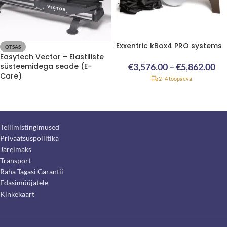
Exxentric kBox4 PRO systems
OTSAS
Easytech Vector – Elastiliste
süsteemidega seade (E-
€
3,576.00
–
€
5,862.00
Care)
2–4 tööpäeva
Tellimistingimused
Privaatsuspoliitika
Järelmaks
Transport
Raha Tagasi Garantii
Edasimüüjatele
Kinkekaart