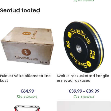
1–3 tööpäeva
Seotud tooted
Puidust väike plüomeetriline
Sveltus raskuskettad kangile
kast
erinevad raskused
€
64.99
€
39.99
–
€
89.99
1–3 tööpäeva
1–3 tööpäeva