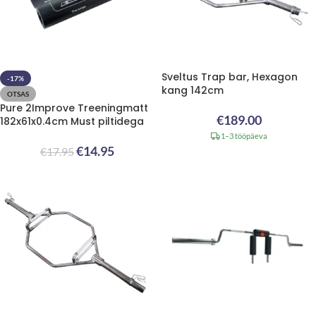
Sveltus Trap bar, Hexagon
-17%
kang 142cm
OTSAS
Pure 2Improve Treeningmatt
€
189.00
182x61x0.4cm Must piltidega
1–3 tööpäeva
€
14.95
€
17.95