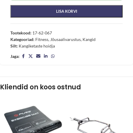
LISA KORVI
Tootekood:
17-62-067
Kategooriad:
Fitness
,
Jõusaalivarustus
,
Kangid
Silt:
Kangiketaste hoidja
Jaga:
Kliendid on koos ostnud