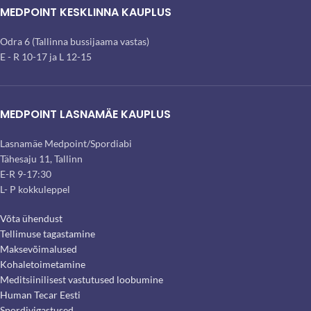
MEDPOINT KESKLINNA KAUPLUS
Odra 6 (Tallinna bussijaama vastas)
E - R 10-17 ja L 12-15
MEDPOINT LASNAMÄE KAUPLUS
Lasnamäe Medpoint/Spordiabi
Tähesaju 11, Tallinn
E-R 9-17:30
L- P kokkuleppel
Võta ühendust
Tellimuse tagastamine
Maksevõimalused
Kohaletoimetamine
Meditsiinilisest vastutused loobumine
Human Tecar Eesti
Spordivigastused