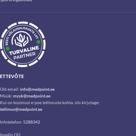
ETTEVÕTE
Üld email:
info@medpoint.ee
Müük:
myyk@medpoint.ee
Kui on küsimusi e-poe tellimuste kohta, siis kirjutage:
tellimus@medpoint.ee
Infotelefon:
5288342
Inpello OÜ