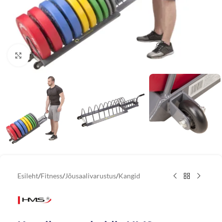
Vaata suuremat pilti
Esileht
/
Fitness
/
Jõusaalivarustus
/
Kangid