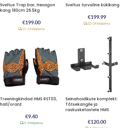
Sveltus Trap bar, Hexagon
Sveltus turvaline kükikang
kang 180cm 26.5kg
€
199.99
€
199.00
22–24 tööpäeva
11–13 tööpäeva
Treeningkindad HMS RST03,
Seinahoidikute komplekt:
hall/oranž
Tõtsekangile ja
raskusketastele HMS
€
9.40
€
120.00
1–3 tööpäeva