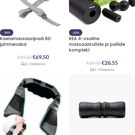
-30%
-10%
Kaelamassaazipadi 6D
REA 4-osaline
juhtmevaba
massaažirullide ja pallide
komplekt
€
69.50
€
99.00
€
26.55
€
29.50
1–3 tööpäeva
1–3 tööpäeva