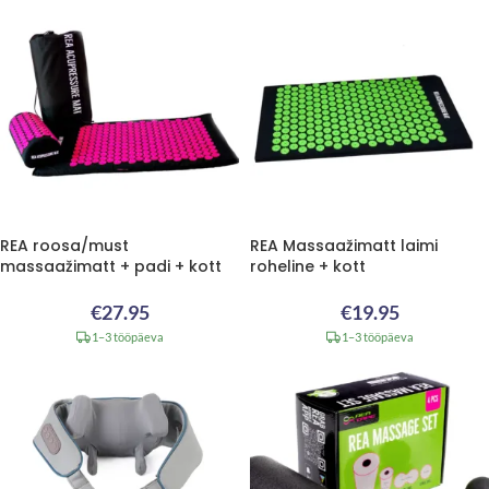
REA roosa/must
REA Massaažimatt laimi
massaažimatt + padi + kott
roheline + kott
€
27.95
€
19.95
1–3 tööpäeva
1–3 tööpäeva