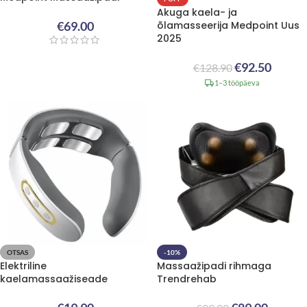
Akuga kaela- ja
€
69.00
õlamasseerija Medpoint Uus
2025
€
92.50
€
128.90
1–3 tööpäeva
OTSAS
-10%
Elektriline
Massaažipadi rihmaga
kaelamassaažiseade
Trendrehab