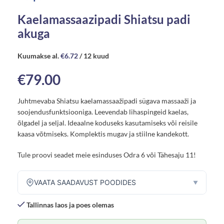
Kaelamassaazipadi Shiatsu padi
akuga
Kuumakse al.
€
6.72
/ 12 kuud
€
79.00
Juhtmevaba Shiatsu kaelamassaažipadi sügava massaaži ja
soojendusfunktsiooniga. Leevendab lihaspingeid kaelas,
õlgadel ja seljal. Ideaalne koduseks kasutamiseks või reisile
kaasa võtmiseks. Komplektis mugav ja stiilne kandekott.
Tule proovi seadet meie esinduses Odra 6 või Tähesaju 11!
VAATA SAADAVUST POODIDES
▼
Tallinnas laos ja poes olemas