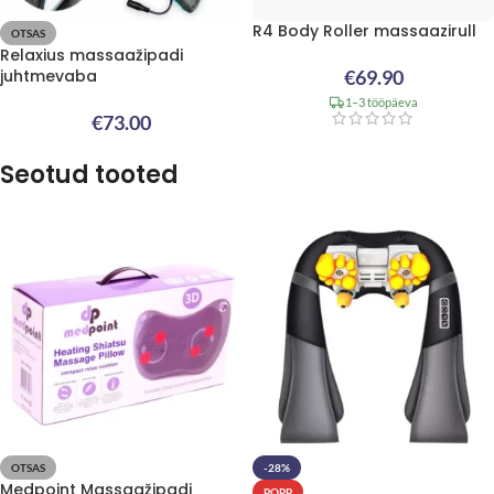
R4 Body Roller massaazirull
OTSAS
Relaxius massaažipadi
juhtmevaba
€
69.90
1–3 tööpäeva
€
73.00
Seotud tooted
OTSAS
-28%
Medpoint Massaažipadi
POPP