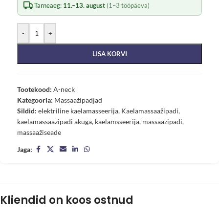
Tarneaeg:
11.–13. august
(1–3 tööpäeva)
-
+
LISA KORVI
Tootekood:
A-neck
Kategooria:
Massaažipadjad
Sildid:
elektriline kaelamasseerija
,
Kaelamassaažipadi
,
kaelamassaazipadi akuga
,
kaelamsseerija
,
massaazipadi
,
massaažiseade
Jaga:
Kliendid on koos ostnud