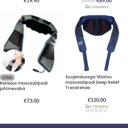
€
19.90
€
89.00
€
99.00
1–3 tööpäeva
Soojendusega Shiatsu
OTSAS
massaažipadi Deep Relief
Relaxius massaažipadi
Trendrehab
juhtmevaba
€
120.00
€
73.00
1–3 tööpäeva