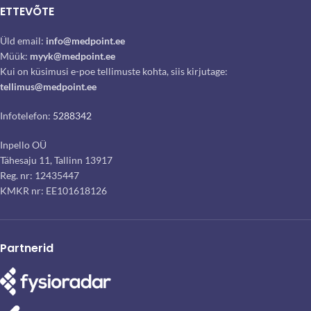
ETTEVÕTE
Üld email:
info@medpoint.ee
Müük:
myyk@medpoint.ee
Kui on küsimusi e-poe tellimuste kohta, siis kirjutage:
tellimus@medpoint.ee
Infotelefon:
5288342
Inpello OÜ
Tähesaju 11, Tallinn 13917
Reg. nr: 12435447
KMKR nr: EE101618126
Partnerid