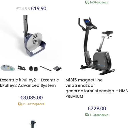
1–3 tööpäeva
€
19.90
€
24.95
Exxentric kPulley2 – Exxentric
M1815 magnetiline
kPulley2 Advanced System
velotrenažöör
generaatorsüsteemiga – HMS
PREMIUM
€
3,035.00
11–13 tööpäeva
€
729.00
1–3 tööpäeva