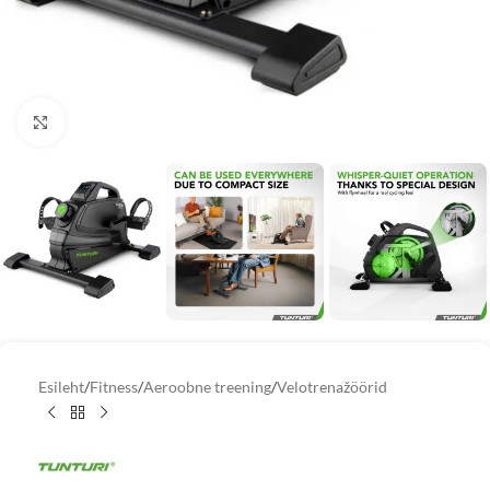
Vaata suuremat pilti
Esileht
/
Fitness
/
Aeroobne treening
/
Velotrenažöörid