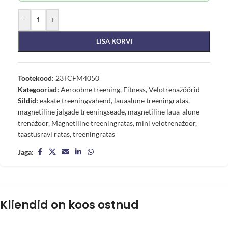
-
+
LISA KORVI
Tootekood:
23TCFM4050
Kategooriad:
Aeroobne treening
,
Fitness
,
Velotrenažöörid
Sildid:
eakate treeningvahend
,
lauaalune treeningratas
,
magnetiline jalgade treeningseade
,
magnetiline laua-alune
trenažöör
,
Magnetiline treeningratas
,
mini velotrenažöör
,
taastusravi ratas
,
treeningratas
Jaga:
Kliendid on koos ostnud