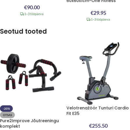
60x60x1cm-One Fitness
€
90.00
€
29.95
1–3 tööpäeva
1–3 tööpäeva
Seotud tooted
Velotrenažöör Tunturi Cardio
-20%
Fit E35
OTSAS
Pure2Improve Jõutreeningu
€
255.50
komplekt