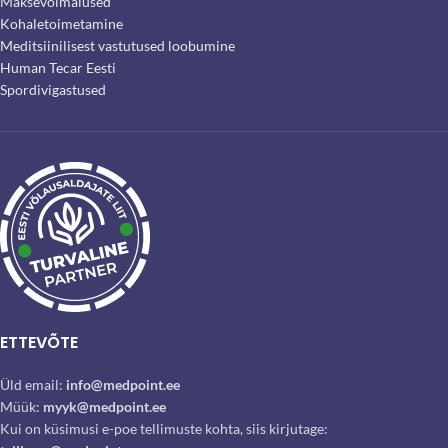
Maksevõimalused
Kohaletoimetamine
Meditsiinilisest vastutused loobumine
Human Tecar Eesti
Spordivigastused
ETTEVÕTE
Üld email:
info@medpoint.ee
Müük:
myyk@medpoint.ee
Kui on küsimusi e-poe tellimuste kohta, siis kirjutage: