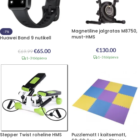
Magnetiline jalgratas M8750,
-7%
must-HMS
Huawei Band 9 nutikell
€
130.00
€
65.00
€
69.99
1–3 tööpäeva
1–3 tööpäeva
Stepper Twist roheline HMS
Puzzlematt I kaitsematt,