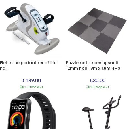
Elektriline pedaaltrenažöör
Puzzlematt treeningsaali
hall
12mm hall 1.8m x 1.8m HMS
€
189.00
€
30.00
1–3 tööpäeva
1–3 tööpäeva