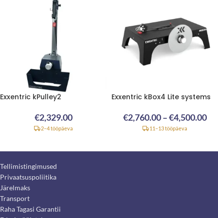
Exxentric kPulley2
Exxentric kBox4 Lite systems
€
2,329.00
€
2,760.00
–
€
4,500.00
2–4 tööpäeva
11–13 tööpäeva
Tellimistingimused
Privaatsuspoliitika
Järelmaks
Transport
Raha Tagasi Garantii