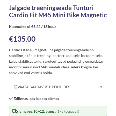
Jalgade treeningseade Tunturi
Cardio Fit M45 Mini Bike Magnetic
Kuumakse al.
€
8.22
/ 18 kuud
€
135.00
Cardio Fit M45 magnetiline jalgade treeningseade on
stabiilne ja tõhus treeningupartner koduseks kasutamiseks.
Laiad stabilisaatorid, reguleeritavad pedaalid ja eemaldatav
monitor muudavad M45 mudeli ideaalseteks kõigile, kes
soovivad end vormis hoida.
VAATA SAADAVUST POODIDES
▼
Tallinnas laos ja poes olemas
Tarneaeg:
10.–12. august
(1–3 tööpäeva)