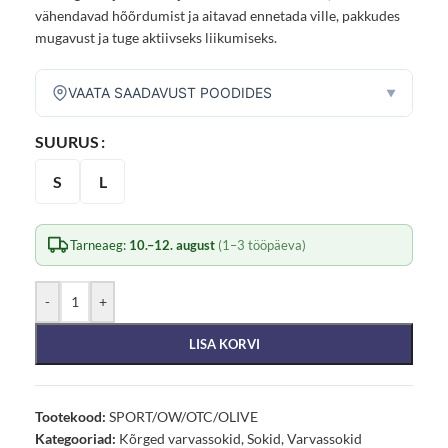
vähendavad hõõrdumist ja aitavad ennetada ville, pakkudes
mugavust ja tuge aktiivseks liikumiseks.
VAATA SAADAVUST POODIDES
▼
SUURUS
S
L
Tarneaeg:
10.–12. august
(1–3 tööpäeva)
-
+
LISA KORVI
Tootekood:
SPORT/OW/OTC/OLIVE
Kategooriad:
Kõrged varvassokid
,
Sokid
,
Varvassokid