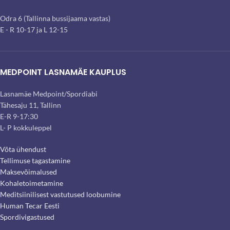
Odra 6 (Tallinna bussijaama vastas)
E - R 10-17 ja L 12-15
MEDPOINT LASNAMÄE KAUPLUS
Lasnamäe Medpoint/Spordiabi
Tähesaju 11, Tallinn
E-R 9-17:30
L- P kokkuleppel
Võta ühendust
Tellimuse tagastamine
Maksevõimalused
Kohaletoimetamine
Meditsiinilisest vastutused loobumine
Human Tecar Eesti
Spordivigastused