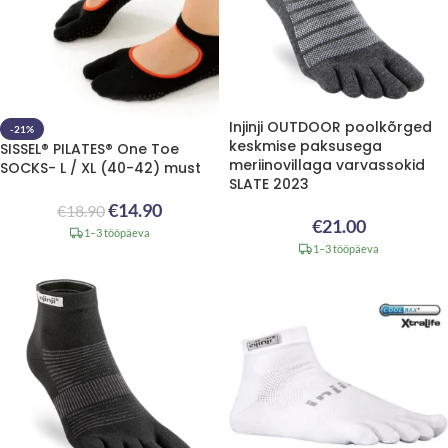
Injinji OUTDOOR poolkõrged
-21%
keskmise paksusega
SISSEL® PILATES® One Toe
meriinovillaga varvassokid
SOCKS- L / XL (40-42) must
SLATE 2023
€
14.90
€
18.90
€
21.00
1–3 tööpäeva
1–3 tööpäeva