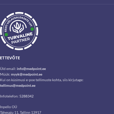
ETTEVÕTE
Üld email:
info@medpoint.ee
Müük:
myyk@medpoint.ee
Kui on küsimusi e-poe tellimuste kohta, siis kirjutage:
tellimus@medpoint.ee
Infotelefon:
5288342
Inpello OÜ
Tähesaju 11, Tallinn 13917