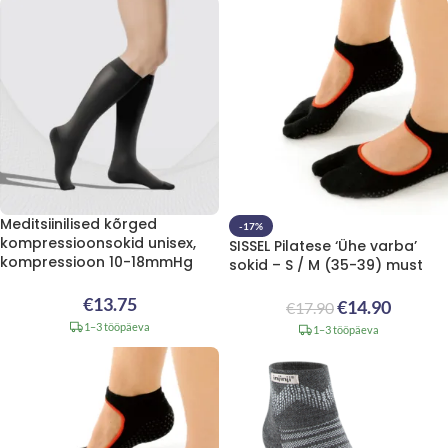
Meditsiinilised kõrged
-17%
kompressioonsokid unisex,
SISSEL Pilatese ‘Ühe varba’
kompressioon 10-18mmHg
sokid – S / M (35-39) must
€
13.75
€
14.90
€
17.90
1–3 tööpäeva
1–3 tööpäeva