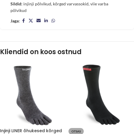
Sildid:
injinji põlvikud
,
kõrged varvassokid
,
viie varba
põlvikud
Jaga:
Kliendid on koos ostnud
Injinji LINER õhukesed kõrged
OTSAS