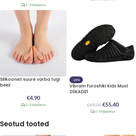
1–3 tööpäeva
Silikoonist suure varba tugi
-20%
beež
Vibram Furoshiki Kids Must
20KAD01
€
4.90
€
55.40
€
69.00
1–3 tööpäeva
1–3 tööpäeva
Seotud tooted