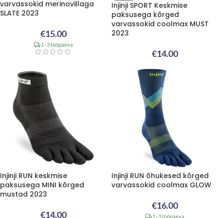
varvassokid merinovillaga
Injinji SPORT Keskmise
SLATE 2023
paksusega kõrged
varvassokid coolmax MUST
€
15.00
2023
1–3 tööpäeva
€
14.00
Injinji RUN keskmise
Injinji RUN õhukesed kõrged
paksusega MINI kõrged
varvassokid coolmax GLOW
mustad 2023
€
16.00
€
14.00
1–3 tööpäeva