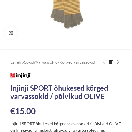
Vaata suuremat pilti
Esileht
/
Sokid
/
Varvassokid
/
Kõrged varvassokid
Injinji SPORT õhukesed kõrged
varvassokid / põlvikud OLIVE
€
15.00
Injinji SPORT õhukesed kõrged varvassokid / põlvikud OLIVE
on hingavad ja niiskust juhtivad viie varba sokid, mis