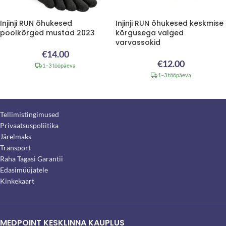
Injinji RUN õhukesed
Injinji RUN õhukesed keskmise
poolkõrged mustad 2023
kõrgusega valged
varvassokid
€
14.00
€
12.00
1–3 tööpäeva
1–3 tööpäeva
Tellimistingimused
Privaatsuspoliitika
Järelmaks
Transport
Raha Tagasi Garantii
Edasimüüjatele
Kinkekaart
MEDPOINT KESKLINNA KAUPLUS