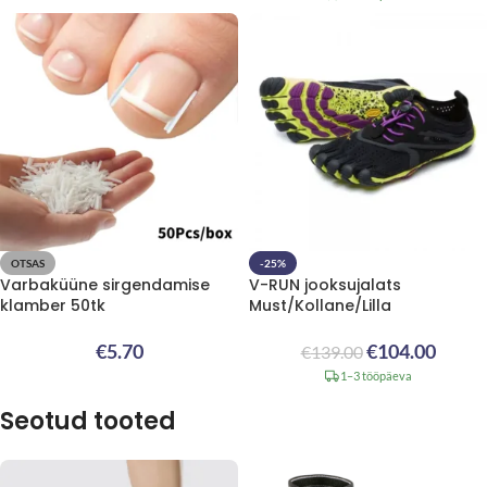
OTSAS
-25%
Varbaküüne sirgendamise
V-RUN jooksujalats
klamber 50tk
Must/Kollane/Lilla
€
5.70
€
104.00
€
139.00
1–3 tööpäeva
Seotud tooted