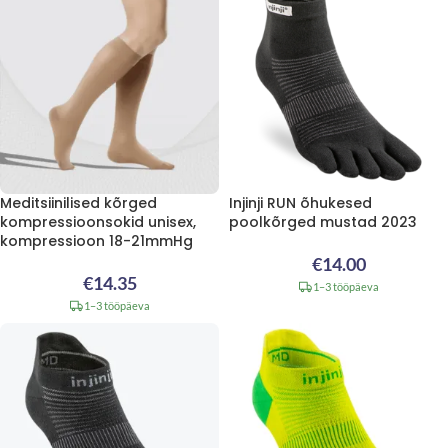
Meditsiinilised kõrged
Injinji RUN õhukesed
kompressioonsokid unisex,
poolkõrged mustad 2023
kompressioon 18-21mmHg
€
14.00
€
14.35
1–3 tööpäeva
1–3 tööpäeva