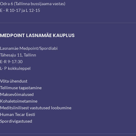
Odra 6 (Tallinna bussijaama vastas)
E - R 10-17 ja L 12-15
MEDPOINT LASNAMÄE KAUPLUS
Lasnamäe Medpoint/Spordiabi
Tähesaju 11, Tallinn
E-R 9-17:30
L- P kokkuleppel
Võta ühendust
Tellimuse tagastamine
Maksevõimalused
Kohaletoimetamine
Meditsiinilisest vastutused loobumine
Human Tecar Eesti
Spordivigastused