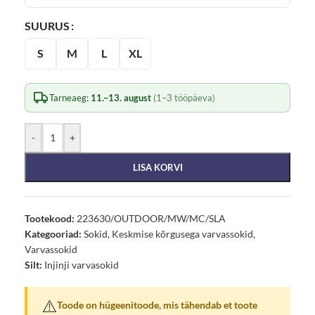
SUURUS
S
M
L
XL
Tarneaeg:
11.–13. august
(1–3 tööpäeva)
-
+
LISA KORVI
Tootekood:
223630/OUTDOOR/MW/MC/SLA
Kategooriad:
Sokid
,
Keskmise kõrgusega varvassokid
,
Varvassokid
Silt:
Injinji varvasokid
⚠️
Toode on hügeenitoode, mis tähendab et toote