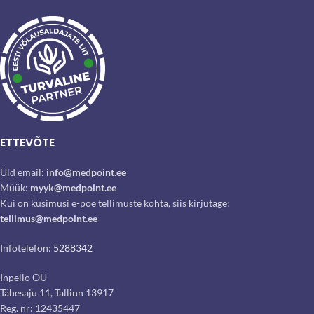
ETTEVÕTE
Üld email:
info@medpoint.ee
Müük:
myyk@medpoint.ee
Kui on küsimusi e-poe tellimuste kohta, siis kirjutage:
tellimus@medpoint.ee
Infotelefon:
5288342
Inpello OÜ
Tähesaju 11, Tallinn 13917
Reg. nr: 12435447