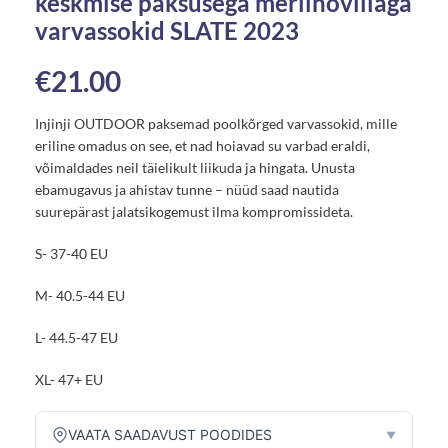
keskmise paksusega meriinovillaga
varvassokid SLATE 2023
€
21.00
Injinji OUTDOOR paksemad poolkõrged varvassokid, mille
eriline omadus on see, et nad hoiavad su varbad eraldi,
võimaldades neil täielikult liikuda ja hingata. Unusta
ebamugavus ja ahistav tunne – nüüd saad nautida
suurepärast jalatsikogemust ilma kompromissideta.
S- 37-40 EU
M- 40.5-44 EU
L- 44.5-47 EU
XL- 47+ EU
VAATA SAADAVUST POODIDES
▼