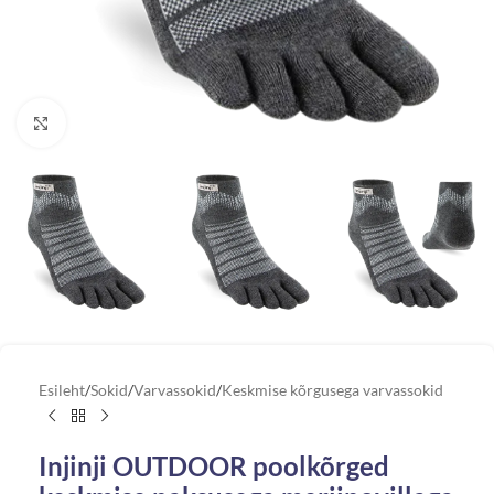
Vaata suuremat pilti
Esileht
/
Sokid
/
Varvassokid
/
Keskmise kõrgusega varvassokid
Injinji OUTDOOR poolkõrged