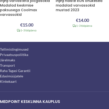
Injinji varvasteta joogasokid
Injinji naiste RUN õhukesed
Madalad keskmise
madalad varvassokid
paksusega Coolmax
mustad 2023
varvassokid
€
14.00
€
15.00
1–3 tööpäeva
1–3 tööpäeva
Tellimistingimused
Privaatsuspoliitika
Järelmaks
Transport
Raha Tagasi Garantii
Edasimüüjatele
Kinkekaart
MEDPOINT KESKLINNA KAUPLUS