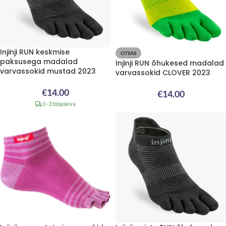
Injinji RUN keskmise
OTSAS
paksusega madalad
Injinji RUN õhukesed madalad
varvassokid mustad 2023
varvassokid CLOVER 2023
€
14.00
€
14.00
1–3 tööpäeva