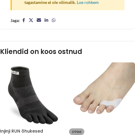
tagastamine ei ole võimalik.
Loe rohkem
Jaga:
Kliendid on koos ostnud
Injinji RUN õhukesed
OTSAS