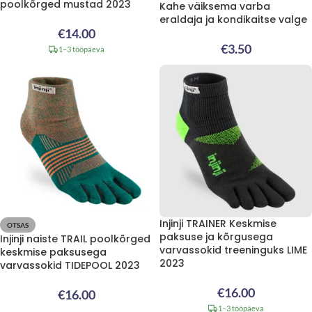
poolkõrged mustad 2023
Kahe väiksema varba
eraldaja ja kondikaitse valge
€
14.00
€
3.50
1–3 tööpäeva
Injinji TRAINER Keskmise
OTSAS
paksuse ja kõrgusega
Injinji naiste TRAIL poolkõrged
varvassokid treeninguks LIME
keskmise paksusega
2023
varvassokid TIDEPOOL 2023
€
16.00
€
16.00
1–3 tööpäeva