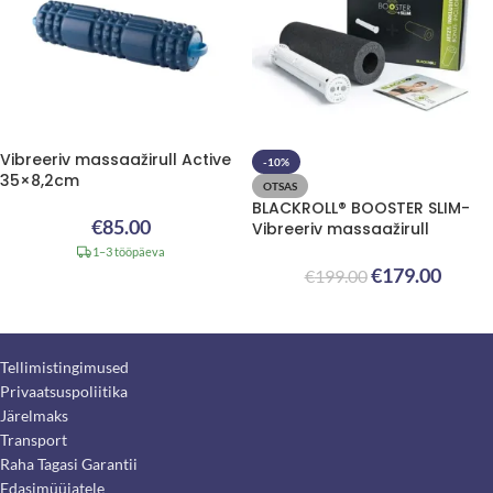
Vibreeriv massaažirull Active
-10%
35×8,2cm
OTSAS
BLACKROLL® BOOSTER SLIM-
€
85.00
Vibreeriv massaažirull
1–3 tööpäeva
€
179.00
€
199.00
Tellimistingimused
Privaatsuspoliitika
Järelmaks
Transport
Raha Tagasi Garantii
Edasimüüjatele