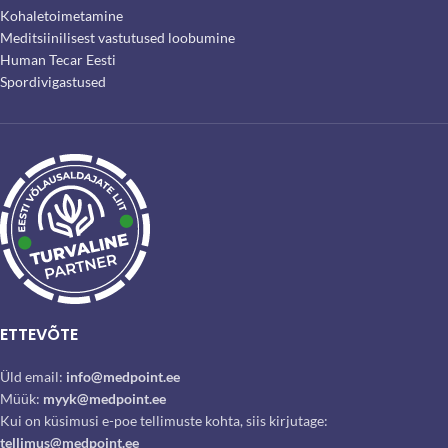
Kohaletoimetamine
Meditsiinilisest vastutused loobumine
Human Tecar Eesti
Spordivigastused
ETTEVÕTE
Üld email:
info@medpoint.ee
Müük:
myyk@medpoint.ee
Kui on küsimusi e-poe tellimuste kohta, siis kirjutage:
tellimus@medpoint.ee