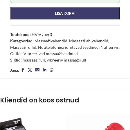
LISA KORVI
Tootekood:
HV-Vyper3
Kategooriad:
Massaaživahendid
,
Massaaži abivahendid
,
Massaažirullid
,
Nutitelefoniga juhitavad seadmed
,
Nutitervis
,
Outlet
,
Vibreerivad massaažiseadmed
Sildid:
massaažirull
,
vibreeriv massaažirull
Jaga:
Kliendid on koos ostnud