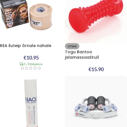
REA iluteip õrnale nahale
OTSAS
Togu Bantoo
€
10.95
jalamassaažirull
1–3 tööpäeva
€
15.90