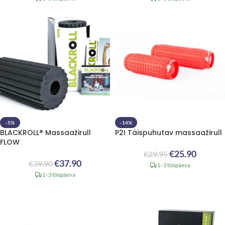
-5%
-14%
BLACKROLL® Massaažirull
P2I Täispuhutav massaažirull
FLOW
€
25.90
€
29.95
€
37.90
€
39.90
1–3 tööpäeva
1–3 tööpäeva