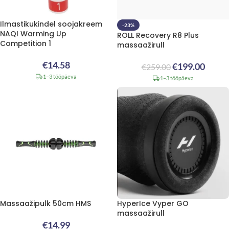
Ilmastikukindel soojakreem
-23%
NAQI Warming Up
ROLL Recovery R8 Plus
Competition 1
massaažirull
€
14.58
€
199.00
€
259.00
1–3 tööpäeva
1–3 tööpäeva
Massaažipulk 50cm HMS
HyperIce Vyper GO
massaažirull
€
14.99