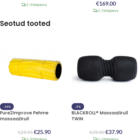
€
169.00
1–3 tööpäeva
1–3 tööpäeva
Seotud tooted
-14%
-5%
Pure2Improve Pehme
BLACKROLL® Massaažirull
massaažirull
TWIN
€
25.90
€
37.90
€
29.95
€
39.90
1–3 tööpäeva
1–3 tööpäeva