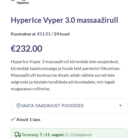
HyperIce Vyper 3.0 massaažirull
Kuumakse al.
€
11.51
/ 24 kuud
€
232.00
HyperIce Vyper 3 massaažirull kiirendab teie soojendust,
kiirendab taastumisaega ja hoiab teid paremini liikumises.
Massaažirulli kontuurne disain aitab vältida survet teie
selgroole ja teistele tundlikele piirkondadele, mis tagab
mugavama rullimise.
VAATA SAADAVUST POODIDES
▼
Ainult 1 laos
Tarneaeg:
7.–11. august
(1–3 tööpäeva)