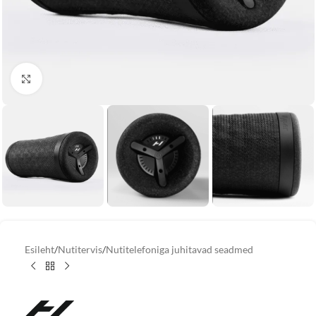
Vaata suuremat pilti
Esileht
/
Nutitervis
/
Nutitelefoniga juhitavad seadmed