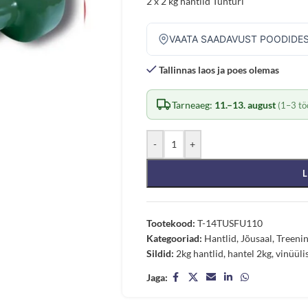
2 x 2 kg hantlid Tunturi
VAATA SAADAVUST POODIDE
Tallinnas laos ja poes olemas
Tarneaeg:
11.–13. august
(1–3 tö
-
+
L
Tootekood:
T-14TUSFU110
Kategooriad:
Hantlid
,
Jõusaal
,
Treeni
Sildid:
2kg hantlid
,
hantel 2kg
,
vinüüli
Jaga: