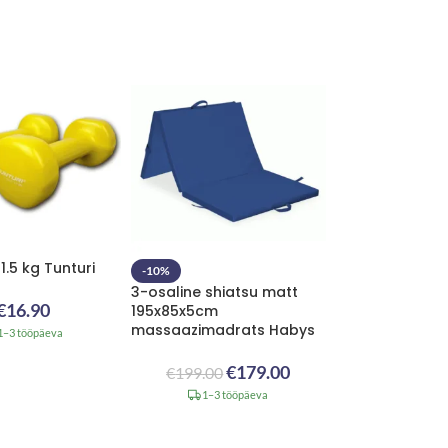
 1.5 kg Tunturi
-10%
3-osaline shiatsu matt
€
16.90
195x85x5cm
massaazimadrats Habys
1–3 tööpäeva
€
179.00
€
199.00
1–3 tööpäeva