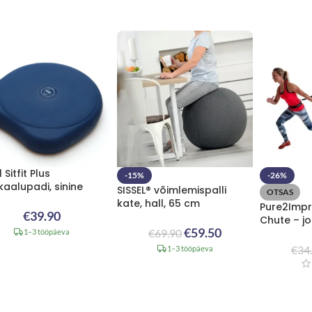
 Sitfit Plus
-15%
-26%
aalupadi, sinine
SISSEL® võimlemispalli
OTSAS
kate, hall, 65 cm
Pure2Imp
€
39.90
Chute – j
€
59.50
€
69.90
1–3 tööpäeva
€
34
1–3 tööpäeva