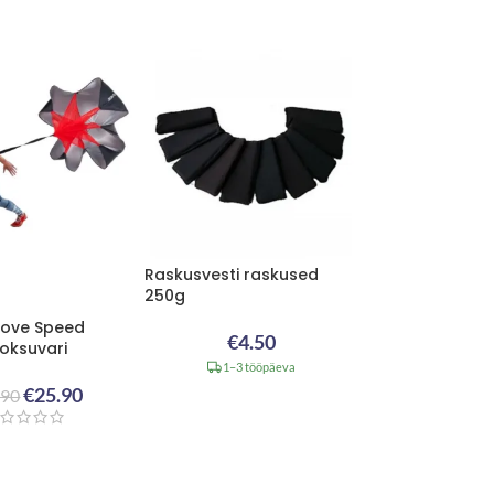
Raskusvesti raskused
250g
rove Speed
€
4.50
ooksuvari
1–3 tööpäeva
€
25.90
.90