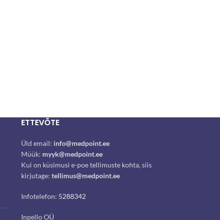
ETTEVÕTE
Üld email:
info@medpoint.ee
Müük:
myyk@medpoint.ee
Kui on küsimusi e-poe tellimuste kohta, siis
kirjutage:
tellimus@medpoint.ee
Infotelefon:
5288342
Inpello OÜ