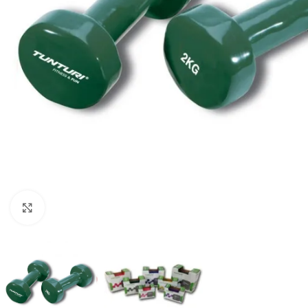
Vaata suuremat pilti