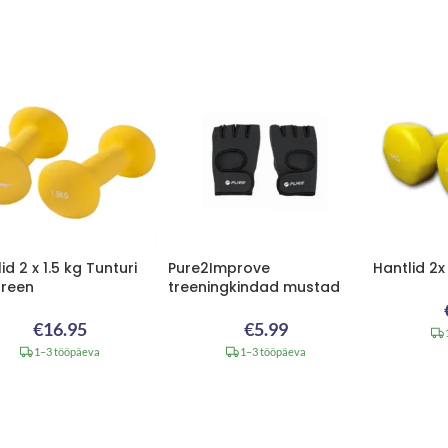
id 2 x 1.5 kg Tunturi
Pure2Improve
Hantlid 2x
reen
treeningkindad mustad
€
16.95
€
5.99
1–3 tööpäeva
1–3 tööpäeva