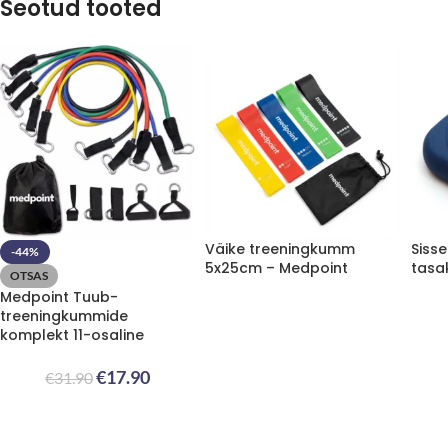
Seotud tooted
Väike treeningkumm
Sissel
-44%
5x25cm – Medpoint
tasak
OTSAS
Medpoint Tuub-
treeningkummide
komplekt 11-osaline
€
17.90
€
31.90