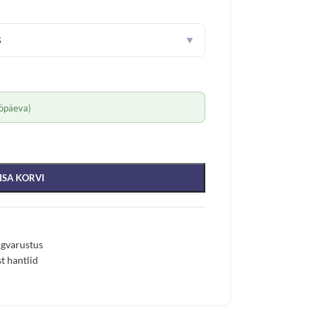
S
▼
öpäeva)
ISA KORVI
ngvarustus
st hantlid