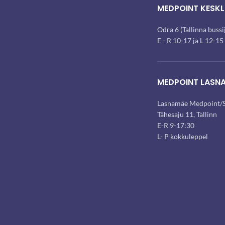
MEDPOINT KESKL
Odra 6 (Tallinna buss
E - R 10-17 ja L 12-15
MEDPOINT LASN
Lasnamäe Medpoint/S
Tähesaju 11, Tallinn
E-R 9-17:30
L- P kokkuleppel