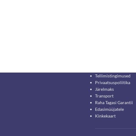
Tellimistingimused
Privaatsuspoliitika
Järelmaks
Transport
Raha Tagasi Garantii
Edasimüüjatele
Kinkekaart