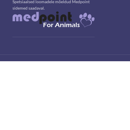
Spetsiaalsed loomadele mõeldud Medpoint
sidemed saadaval.