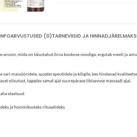
INFO
ARVUSTUSED (0)
TARNEVIISID JA HINNAD
JÄRELMAKS
ste aroom, mida on täiustatud õrna kookose noodiga, ergutab meeli ja anna
 sari massööridele, spaaterapeutidele ja kõigile, kes hindavad kvaliteets
avat niisutust, tagades samal ajal suurepärase libisevuse massaaži ajal.
aha elastsust
ideks ja hommikusteks rituaalideks