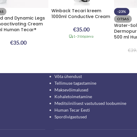
Winback Tecari kreem
AS
-23%
1000ml Conductive Cream
d and Dynamic Legs
OTSAS
oactivating Cream
Water-Sol
€
35.00
l Human Tecar®
Dermopuri
500 ml H
1–3 tööpäeva
€
35.00
€
39
Võta ühendust
Tellimuse tagastamine
Maksevõimalused
Kohaletoimetamine
Meditsiinilisest vastutused loobumine
Human Tecar Eesti
Spordivigastused