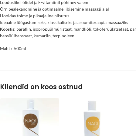
Looduslikel õlidel ja E-vitamiinil põhinev valem
Õrn pealekandmine ja optimaalne libisemine massaaži ajal
Hooldav toime ja pikaajaline niisutus
Ideaalne lõõgastumiseks, klassikaliseks ja aroomiteraapia massaažiks
Koostis:
parafiin, isopropüülmüristaat, mandliõli, tokoferüülatsetaat, par
bensüülbensoaat, kumariin, terpinoleen.
Maht : 500ml
Kliendid on koos ostnud