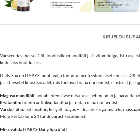
KIRJELDUS
LISA
Värskendav massaažiõli loodusliku mandliõli ja E-vitamiiniga. Tsitruseli
koduseks hoolduseks.
Daily Spa on HABYSi poolt välja töötatud professionaalsete massaažiõlide
ja aktiivsetel koostisosadel, mis toetavad naha uuenemist, elastsust ja süg
Magusa mandliõli:
annab intensiivse niisutuse, pehmendab ja parandab n
E-vitamiin:
toimib antioksüdandina ja toetab naha uuenemist
Värske lõhn:
tsitruseline, kergelt magus – ideaalne ergutavateks massaaž
Mõju kestab kuni 24 tundi pärast kasutamist.
Miks valida HABYS Daily Spa õlid?