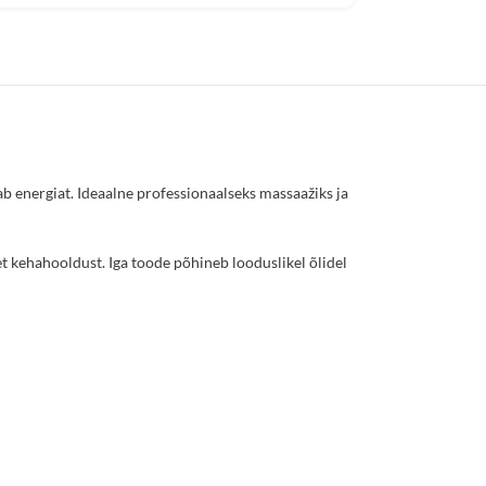
b energiat. Ideaalne professionaalseks massaažiks ja
et kehahooldust. Iga toode põhineb looduslikel õlidel