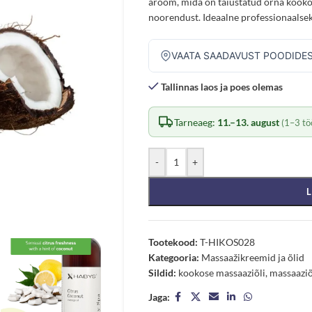
aroom, mida on täiustatud õrna kooko
noorendust. Ideaalne professionaalse
VAATA SAADAVUST POODIDE
Tallinnas laos ja poes olemas
Tarneaeg:
11.–13. august
(1–3 tö
-
+
L
Tootekood:
T-HIKOS028
Kategooria:
Massaažikreemid ja õlid
Sildid:
kookose massaaziõli
,
massaaziõ
Jaga: