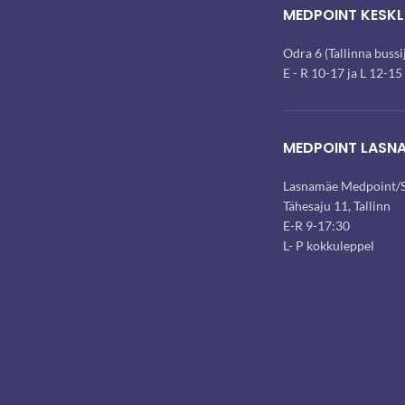
MEDPOINT KESKL
Odra 6 (Tallinna buss
E - R 10-17 ja L 12-15
MEDPOINT LASN
Lasnamäe Medpoint/S
Tähesaju 11, Tallinn
E-R 9-17:30
L- P kokkuleppel