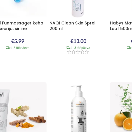
el Funmassager keha
NAQI Clean Skin Sprei
Habys Mas
erija, sinine
200ml
Leaf 500m
€
5.99
€
13.00
1–3 tööpäeva
1–3 tööpäeva