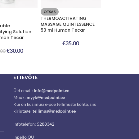
OTSAS
THERMOACTIVATING
MASSAGE QUINTESSENCE
uble
50 ml Human Tecar
fying Solution
uman Tecar
€
35.00
€
30.00
.00
ETTEVÕTE
Üld email:
info@medpoint.ee
Müük:
myyk@medpoint.ee
Kui on küsimusi e-poe tellimuste kohta, siis
kirjutage:
tellimus@medpoint.ee
Infotelefon:
5288342
Inpello OÜ