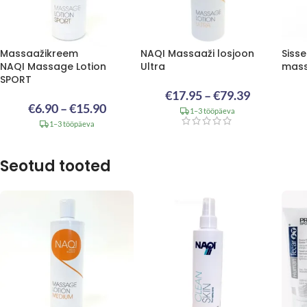
Massaažikreem
NAQI Massaaži losjoon
Siss
NAQI Massage Lotion
Ultra
masse
SPORT
€
17.95
–
€
79.39
€
6.90
–
€
15.90
1–3 tööpäeva
1–3 tööpäeva
Seotud tooted