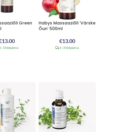
saaziõli Green
Habys Massaaziõli ‘Värske
l
Õun’ 500ml
€
13.00
€
13.00
1–3 tööpäeva
1–3 tööpäeva