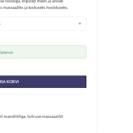
se noodiga, ergutab meeli ja annab
ks massaažiks ja koduseks hoolduseks.
S
▼
öpäeva)
ISA KORVI
li mandliõliga
,
tsitruse massaaziõli