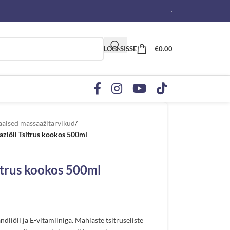
LOGI SISSE
€
0.00
aalsed massaažitarvikud
/
ziõli Tsitrus kookos 500ml
itrus kookos 500ml
liõli ja E-vitamiiniga. Mahlaste tsitruseliste