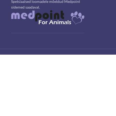
Spetsiaalsed loomadele mõeldud Medpoint
sidemed saadaval.