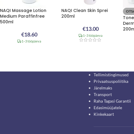
NAQI Massage Lotion
NAQI Clean Skin Sprei
OTS
Medium Paraffinfree
200ml
Tone
500ml
Derm
€
13.00
200m
€
18.60
1–3 tööpäeva
1–3 tööpäeva
Tellimistingimused
Privaatsuspoliitika
Järelmaks
Transport
Raha Tagasi Garantii
Edasimüüjatele
Kinkekaart