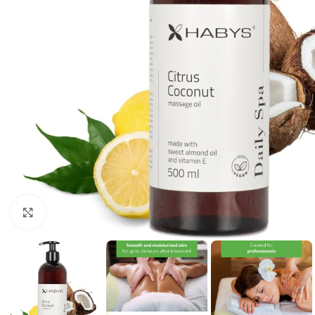
Vaata suuremat pilti