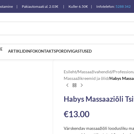
a tagastamine | Pakiautomaati al. 2.03€ | Kuller 6.50€ | Infotelefon:
5288 342
E
ARTIKLID
INFO
KONTAKT
SPORDIVIGASTUSED
Esileht
/
Massaaživahendid
/
Profession
Massaažikreemid ja õlid
/
Habys Massaa
Habys Massaaziõli Ts
€
13.00
Värskendav massaažiõli loodusliku mand