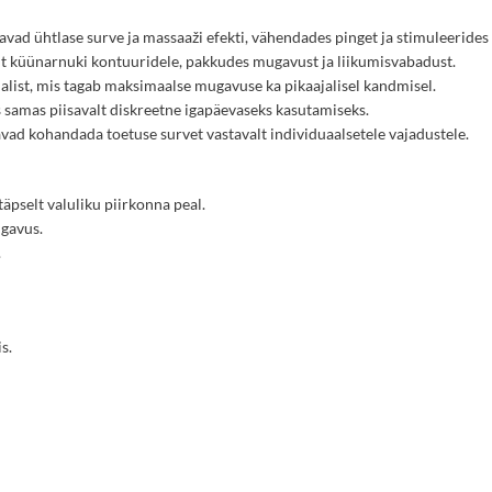
vad ühtlase surve ja massaaži efekti, vähendades pinget ja stimuleerides 
lt küünarnuki kontuuridele, pakkudes mugavust ja liikumisvabadust.
alist, mis tagab maksimaalse mugavuse ka pikaajalisel kandmisel.
s samas piisavalt diskreetne igapäevaseks kasutamiseks.
vad kohandada toetuse survet vastavalt individuaalsetele vajadustele.
äpselt valuliku piirkonna peal.
ugavus.
.
s.