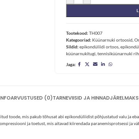
L
Tootekood:
TH007
Kategooriad:
Küünarnuki ortoosid
,
Or
Sildid:
epikondüliidi ortoos
,
epikondül
küünarnukitugi
,
tennisiküünarnuki ri
Jaga:
INFO
ARVUSTUSED (0)
TARNEVIISID JA HINNAD
JÄRELMAKS
initud toode, mis pakub tõhusat abi epikondüliidist põhjustatud valu ja
kompressiooni ja toetust, mis aitavad kiirendada paranemisprotsessi ja v