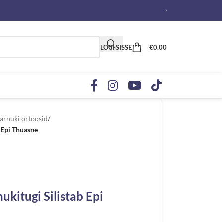
LOGI SISSE
€
0.00
arnuki ortoosid
/
 Epi Thuasne
ukitugi Silistab Epi