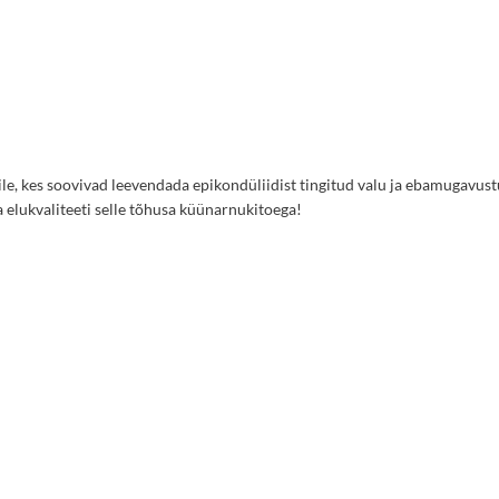
ile, kes soovivad leevendada epikondüliidist tingitud valu ja ebamugavust
elukvaliteeti selle tõhusa küünarnukitoega!