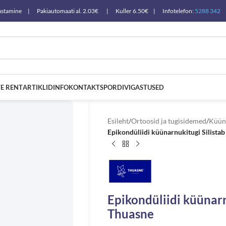
a tagastamine | Pakiautomaati al. 2.03€ | Kuller 6.50€ | Infotelefon:
5288 342
E RENT
ARTIKLID
INFO
KONTAKT
SPORDIVIGASTUSED
Esileht
/
Ortoosid ja tugisidemed
/
Küün
Epikondüliidi küünarnukitugi Silistab
Epikondüliidi küünarn
Thuasne