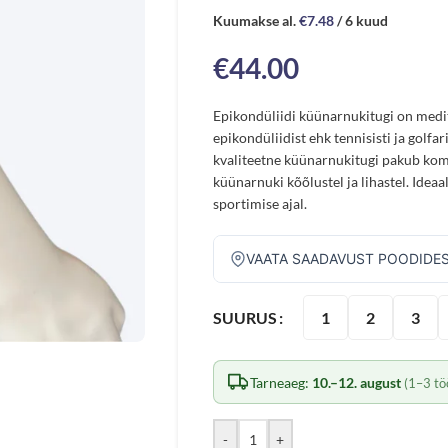
Kuumakse al.
€
7.48
/ 6 kuud
€
44.00
Epikondüliidi küünarnukitugi on medit
epikondüliidist ehk tennisisti ja golfar
kvaliteetne küünarnukitugi pakub komp
küünarnuki kõõlustel ja lihastel. Idea
sportimise ajal.
VAATA SAADAVUST POODIDE
1
2
3
SUURUS
Tarneaeg:
10.–12. august
(1–3 tö
-
+