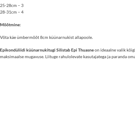
25-28cm – 3
28-31cm – 4
Mõõtmine:
Võta käe ümbermõõt 8cm küünarnukist allapoole.
Epikondüliidi küünarnukitugi Silistab Epi Thuasne
on ideaalne valik kõig
maksimaalse mugavuse. Liituge rahulolevate kasutajatega ja paranda oma 