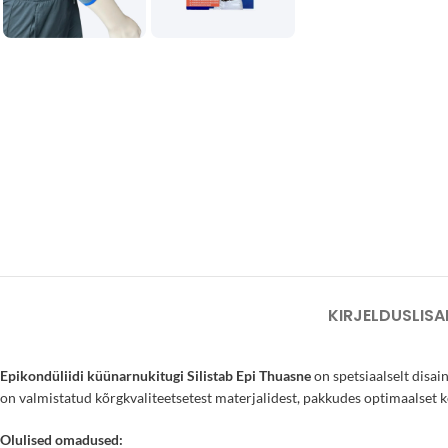
KIRJELDUS
LISA
Epikondüliidi küünarnukitugi Silistab Epi Thuasne
on spetsiaalselt disa
on valmistatud kõrgkvaliteetsetest materjalidest, pakkudes optimaalset 
Olulised omadused: