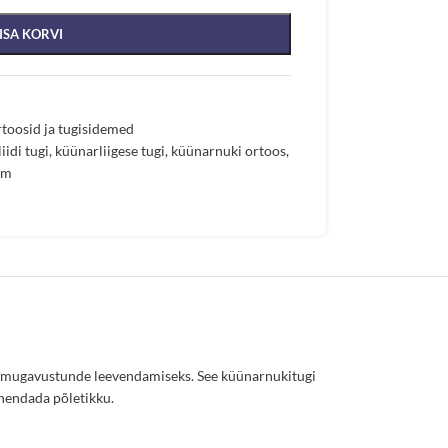
ISA KORVI
toosid ja tugisidemed
iidi tugi
,
küünarliigese tugi
,
küünarnuki ortoos
,
hm
 ebamugavustunde leevendamiseks. See küünarnukitugi
ähendada põletikku.