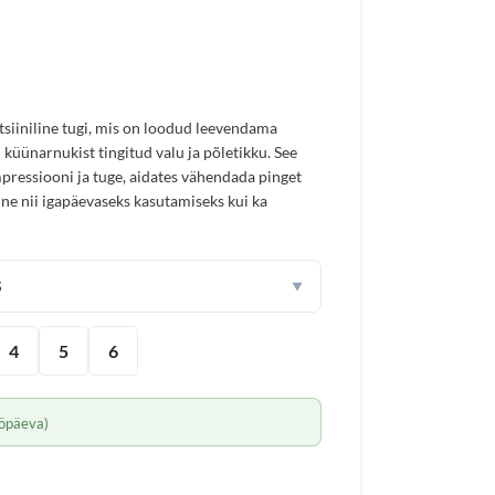
siiniline tugi, mis on loodud leevendama
i küünarnukist tingitud valu ja põletikku. See
ressiooni ja tuge, aidates vähendada pinget
alne nii igapäevaseks kasutamiseks kui ka
S
▼
4
5
6
öpäeva)