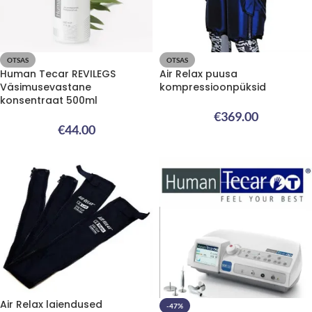
OTSAS
OTSAS
Human Tecar REVILEGS
Air Relax puusa
Väsimusevastane
kompressioonpüksid
konsentraat 500ml
€
369.00
€
44.00
Air Relax laiendused
-47%