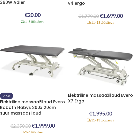
360W Adler
v4 ergo
€
20.00
€
1,699.00
€
1,779.00
1–3 tööpäeva
11–13 tööpäeva
Elektriline massaažilaud Evero
-15%
X7 Ergo
Elektriline massaažilaud Evero
Bobath Habys 200x120cm
suur massaazilaud
€
1,995.00
11–13 tööpäeva
€
1,999.00
€
2,350.00
2–4 tööpäeva