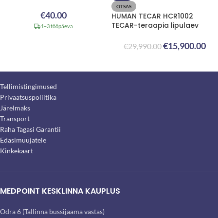
OTSAS
€
40.00
HUMAN TECAR HCR1002
TECAR-teraapia lipulaev
1–3 tööpäeva
€
15,900.00
€
29,990.00
Tellimistingimused
Privaatsuspoliitika
Järelmaks
Transport
Raha Tagasi Garantii
Edasimüüjatele
Kinkekaart
MEDPOINT KESKLINNA KAUPLUS
Odra 6 (Tallinna bussijaama vastas)