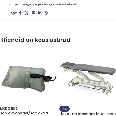
soojendusega
,
soojendusega massaazilaud
Jaga:
Kliendid on koos ostnud
Elektriline
-4%
soojaveepudel/soojakott
Elektriline massaažilaud Evero