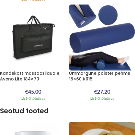
Kandekott massaažilauale
Ümmargune polster pehme
Aveno Life 184×70
15×60 K015
€
45.00
€
27.20
1–3 tööpäeva
1–3 tööpäeva
Seotud tooted