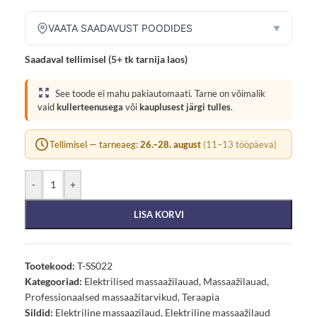
VAATA SAADAVUST POODIDES
▼
Saadaval tellimisel (5+ tk tarnija laos)
See toode ei mahu pakiautomaati. Tarne on võimalik
vaid
kullerteenusega
või
kauplusest järgi tulles
.
Tellimisel — tarneaeg:
26.–28. august
(11–13 tööpäeva)
-
+
LISA KORVI
Tootekood:
T-SS022
Kategooriad:
Elektrilised massaažilauad
,
Massaažilauad
,
Professionaalsed massaažitarvikud
,
Teraapia
Sildid:
Elektriline massaazilaud
,
Elektriline massaažilaud