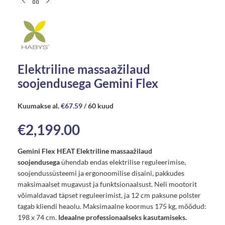
Elektriline massaažilaud
soojendusega Gemini Flex
Kuumakse al.
€
67.59
/ 60 kuud
€
2,199.00
Gemini Flex HEAT Elektriline massaažilaud
soojendusega
ühendab endas elektrilise reguleerimise,
soojendussüsteemi ja ergonoomilise disaini, pakkudes
maksimaalset mugavust ja funktsionaalsust. Neli mootorit
võimaldavad täpset reguleerimist, ja 12 cm paksune polster
tagab kliendi heaolu. Maksimaalne koormus 175 kg, mõõdud:
198 x 74 cm.
Ideaalne professionaalseks kasutamiseks.