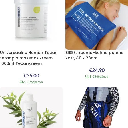
Universaalne Human Tecar
SISSEL kuuma-külma pehme
teraapia massaazikreem
kott, 40 x 28cm
1000ml Tecarikreem
€
24.90
€
35.00
1–3 tööpäeva
1–3 tööpäeva