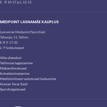
E - R 10-17 ja L 12-15
MEDPOINT LASNAMÄE KAUPLUS
Lasnamäe Medpoint/Spordiabi
Tähesaju 11, Tallinn
E-R 9-17:30
L- P kokkuleppel
Võta ühendust
Tellimuse tagastamine
Maksevõimalused
Kohaletoimetamine
Meditsiinilisest vastutused loobumine
Human Tecar Eesti
Spordivigastused