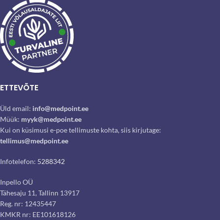
ETTEVÕTE
Üld email:
info@medpoint.ee
Müük:
myyk@medpoint.ee
Kui on küsimusi e-poe tellimuste kohta, siis kirjutage:
tellimus@medpoint.ee
Infotelefon:
5288342
Inpello OÜ
Tähesaju 11, Tallinn 13917
Reg. nr: 12435447
KMKR nr: EE101618126