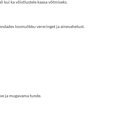
i kui ka võistlustele kaasa võtmiseks.
endades loomulikku vereringet ja ainevahetust.
rve ja mugavama tunde.