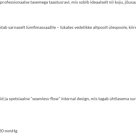
fessionaalse tasemega taastusravi, mis sobib ideaalselt nii koju, jõusaal
b sarnaselt lümfimassaažile – lükates vedelikke altpoolt ülespoole, kiir
a spetsiaalne “seamless-flow” internal design, mis tagab ühtlasema su
/120 mmHg