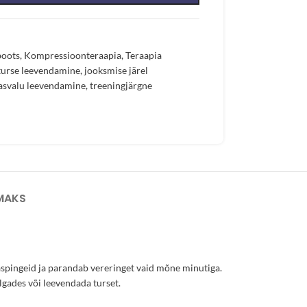
boots
,
Kompressioonteraapia
,
Teraapia
 turse leevendamine
,
jooksmise järel
hasvalu leevendamine
,
treeningjärgne
MAKS
pingeid ja parandab vereringet vaid mõne minutiga.
algades või leevendada turset.