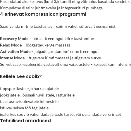
Parandatud aku kestvus (kuni 3,5 tundi) ning võimalus kasutada seadet ka
Kompaktne disain: juhtmevaba ja integreeritud pumbaga
4 erinevat kompressiooniprogrammi
Saad valida mitme taastusravi režiimi vahel, sõltuvalt eesmärgist:
Recovery Mode
– pärast treeningut kiire taastumine
Relax Mode
– lõõgastav, kerge massaaž
Activation Mode
– jalgade „äratamine“ enne treeningut
Intense Mode
– tugevam lümfimassaaž ja sügavam surve
Survet saab reguleerida vastavalt oma vajadustele – kergest kuni intensii
Kellele see sobib?
tippsportlastele ja harrastajatele
jooksjatele, jõusaalihuvilistele, ratturitele
taastusravis olevatele inimestele
istuva/ seisva töö tegijatele
igale, kes soovib vähendada jalgade turset või parandada vereringet
Tehnilised omadused