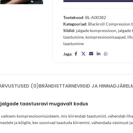
Tootekood:
BL-A00382
Kategooriad:
Blackroll Compression 
Sildid:
jalgade kompressioon
,
jalgade
taastumine
,
kompressioonisaapad
,
li
taastumine
Jaga:
ARVUSTUSED (0)
BRÄNDIST
TARNEVIISID JA HINNAD
JÄREL
jalgade taastusravi mugavalt kodus
iksem kompressioonisüsteem, mis kiirendab taastumist, vähendab lihas
imestele ja kõigile, kes soovivad taastuda kiiremini, vähendada väsimust j