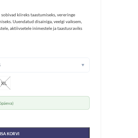
bivad kiireks taastumiseks, vereringe
seks. Uuendatud disainiga, veelgi vaiksem,
ele, aktiivsetele inimestele ja taastusraviks
S
▼
XL
öpäeva)
ISA KORVI