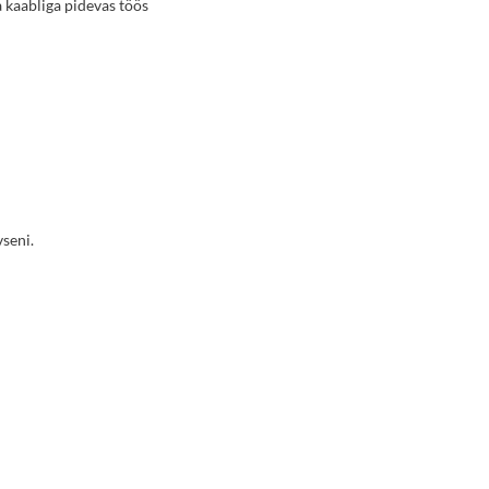
 kaabliga pidevas töös
vseni.