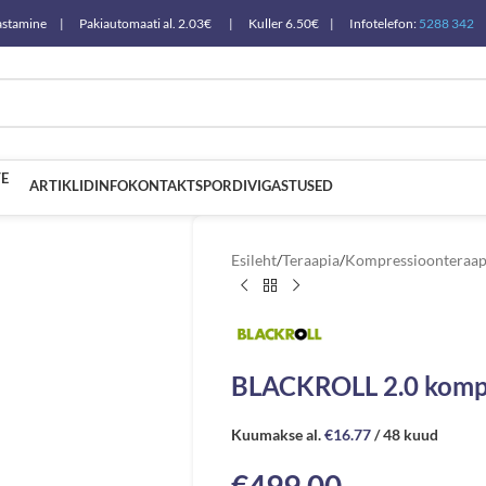
a tagastamine | Pakiautomaati al. 2.03€ | Kuller 6.50€ | Infotelefon:
5288 342
E
ARTIKLID
INFO
KONTAKT
SPORDIVIGASTUSED
Esileht
/
Teraapia
/
Kompressioonteraap
BLACKROLL 2.0 komp
Kuumakse al.
€
16.77
/ 48 kuud