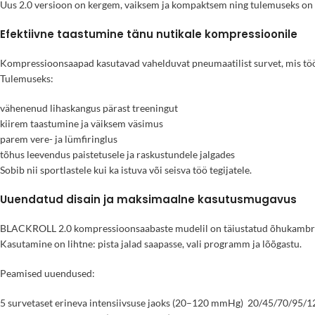
Uus 2.0 versioon on kergem, vaiksem ja kompaktsem ning tulemuseks on pro
Efektiivne taastumine tänu nutikale kompressioonile
Kompressioonsaapad kasutavad vahelduvat pneumaatilist survet, mis tööta
Tulemuseks:
vähenenud lihaskangus pärast treeningut
kiirem taastumine ja väiksem väsimus
parem vere- ja lümfiringlus
tõhus leevendus paistetusele ja raskustundele jalgades
Sobib nii sportlastele kui ka istuva või seisva töö tegijatele.
Uuendatud disain ja maksimaalne kasutusmugavus
BLACKROLL 2.0 kompressioonsaabaste mudelil on täiustatud õhukambrid j
Kasutamine on lihtne: pista jalad saapasse, vali programm ja lõõgastu.
Peamised uuendused:
5 survetaset erineva intensiivsuse jaoks (20–120 mmHg) 20/45/70/95