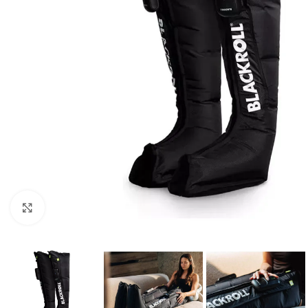
Vaata suuremat pilti