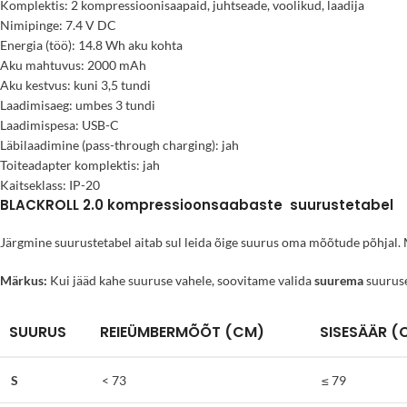
Komplektis: 2 kompressioonisaapaid, juhtseade, voolikud, laadija
Nimipinge: 7.4 V DC
Energia (töö): 14.8 Wh aku kohta
Aku mahtuvus: 2000 mAh
Aku kestvus: kuni 3,5 tundi
Laadimisaeg: umbes 3 tundi
Laadimispesa: USB-C
Läbilaadimine (pass-through charging): jah
Toiteadapter komplektis: jah
Kaitseklass: IP-20
BLACKROLL 2.0 kompressioonsaabaste suurustetabel
Järgmine suurustetabel aitab sul leida õige suurus oma mõõtude põhjal. Mõ
Märkus:
Kui jääd kahe suuruse vahele, soovitame valida
suurema
suurus
SUURUS
REIEÜMBERMÕÕT (CM)
SISESÄÄR (
S
< 73
≤ 79