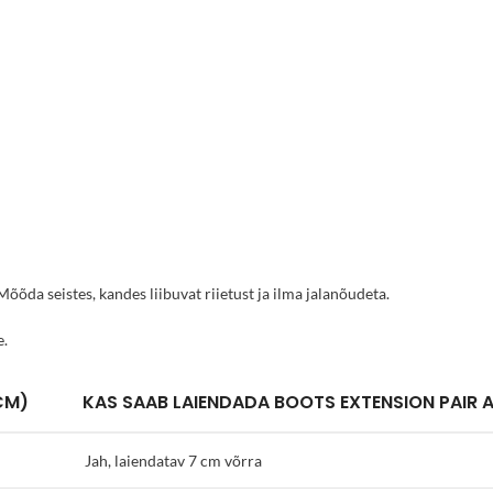
õda seistes, kandes liibuvat riietust ja ilma jalanõudeta.
e.
CM)
KAS SAAB LAIENDADA BOOTS EXTENSION PAIR A
Jah, laiendatav 7 cm võrra