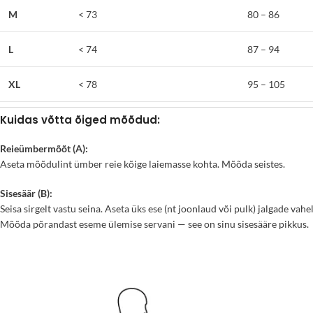
M
< 73
80 – 86
L
< 74
87 – 94
XL
< 78
95 – 105
Kuidas võtta õiged mõõdud:
Reieümbermõõt (A):
Aseta mõõdulint ümber reie kõige laiemasse kohta. Mõõda seistes.
Sisesäär (B):
Seisa sirgelt vastu seina. Aseta üks ese (nt joonlaud või pulk) jalgade vahele
Mõõda põrandast eseme ülemise servani — see on sinu sisesääre pikkus.