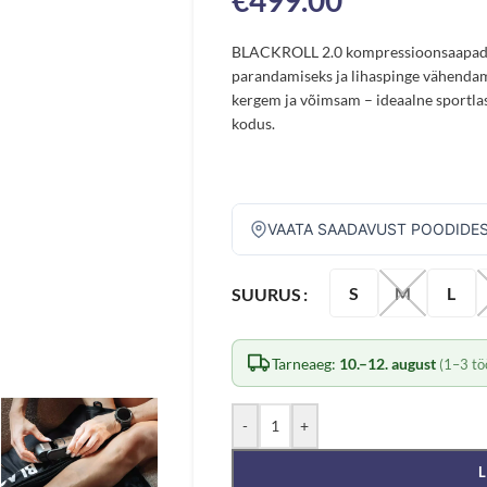
€
499.00
BLACKROLL 2.0 kompressioonsaapad so
parandamiseks ja lihaspinge vähendami
kergem ja võimsam – ideaalne sportlast
kodus.
VAATA SAADAVUST POODIDE
S
M
L
SUURUS
Tarneaeg:
10.–12. august
(1–3 tö
-
+
L