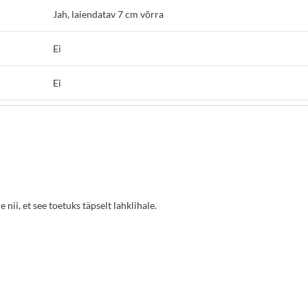
Jah, laiendatav 7 cm võrra
Ei
Ei
 nii, et see toetuks täpselt lahklihale.