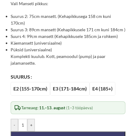
Vali Manseti pikkus:
Suurus 2: 75cm mansett. (Kehapikkusega 158 cm kuni
170cm)
Suurus 3: 89cm mansett (Kehapikkusele 171 cm kuni 184cm )
Suurs 4: 99cm mansett (Kehapikkusele 185cm ja rohkem)
Käemansett (universiaalne)
Püksid (universiaalne)
Komplekti kuulub. Kott, peamoodul (pump) ja paar
jalamansette.
SUURUS
E2 (155-170cm)
E3 (171-184cm)
E4 (185+)
Tarneaeg:
11.–13. august
(1–3 tööpäeva)
-
+