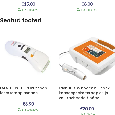
€
15.00
€
6.00
1–3 tööpäeva
1–3 tööpäeva
Seotud tooted
LAENUTUS- B-CURE® toob
Laenutus Winback R-Shock –
laserteraapiaseade
kaasaegseim teraapia- ja
valuraviseade / päev
€
3.90
€
20.00
1–3 tööpäeva
1–3 tööpäeva