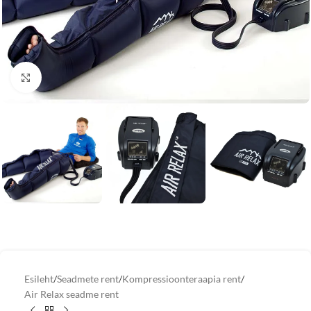
Vaata suuremat pilti
Esileht
/
Seadmete rent
/
Kompressioonteraapia rent
/
Air Relax seadme rent