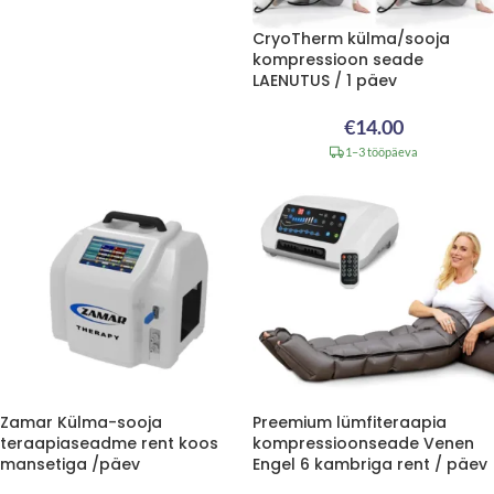
CryoTherm külma/sooja
kompressioon seade
LAENUTUS / 1 päev
€
14.00
1–3 tööpäeva
Zamar Külma-sooja
Preemium lümfiteraapia
teraapiaseadme rent koos
kompressioonseade Venen
mansetiga /päev
Engel 6 kambriga rent / päev