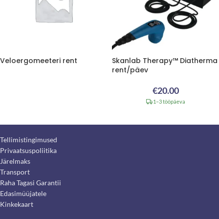
Veloergomeeteri rent
Skanlab Therapy™ Diatherma
rent/päev
€
20.00
1–3 tööpäeva
Tellimistingimused
Privaatsuspoliitika
Järelmaks
Transport
Raha Tagasi Garantii
Edasimüüjatele
Kinkekaart