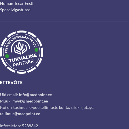
Human Tecar Eesti
Spordivigastused
ETTEVÕTE
Üld email:
info@medpoint.ee
Müük:
myyk@medpoint.ee
Kui on küsimusi e-poe tellimuste kohta, siis kirjutage:
tellimus@medpoint.ee
Infotelefon:
5288342