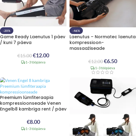
-20%
-46%
Game Ready Laenutus 1 päev
Laenutus – Normatec laenuta
/ kuni 7 päeva
kompressioon-
massaažiseade
€
12.00
€
15.00
€
6.50
€
12.00
1–3 tööpäeva
1–3 tööpäeva
Preemium lümfiteraapia
kompressioonseade Venen
Engelb8 kambriga rent / päev
€
8.00
1–3 tööpäeva