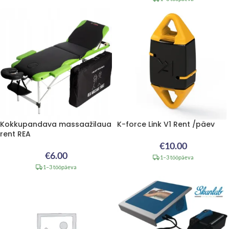
Kokkupandava massaažilaua
K-force Link V1 Rent /päev
rent REA
€
10.00
€
6.00
1–3 tööpäeva
1–3 tööpäeva