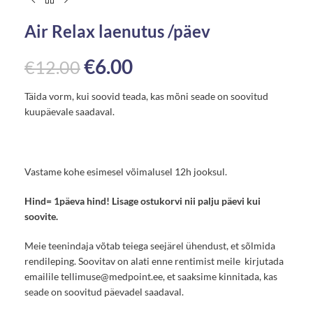
Air Relax laenutus /päev
€
6.00
€
12.00
Täida vorm, kui soovid teada, kas mõni seade on soovitud
kuupäevale saadaval.
Vastame kohe esimesel võimalusel 12h jooksul.
Hind= 1päeva hind! Lisage ostukorvi nii palju päevi kui
soovite.
Meie teenindaja võtab teiega seejärel ühendust, et sõlmida
rendileping. Soovitav on alati enne rentimist meile kirjutada
emailile
tellimuse@medpoint.ee
, et saaksime kinnitada, kas
seade on soovitud päevadel saadaval.