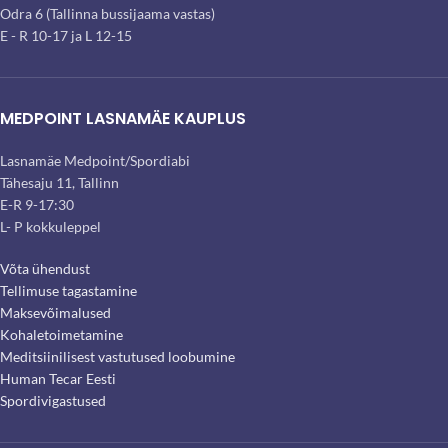
Odra 6 (Tallinna bussijaama vastas)
E - R 10-17 ja L 12-15
MEDPOINT LASNAMÄE KAUPLUS
Lasnamäe Medpoint/Spordiabi
Tähesaju 11, Tallinn
E-R 9-17:30
L- P kokkuleppel
Võta ühendust
Tellimuse tagastamine
Maksevõimalused
Kohaletoimetamine
Meditsiinilisest vastutused loobumine
Human Tecar Eesti
Spordivigastused