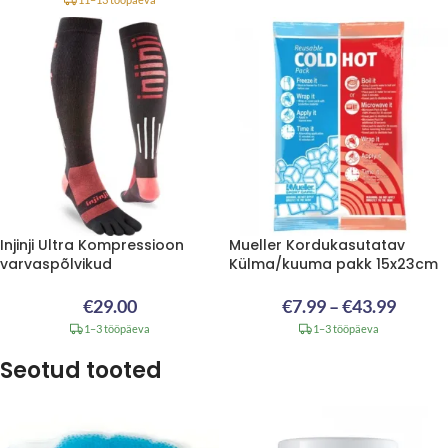
Injinji Ultra Kompressioon
Mueller Kordukasutatav
varvaspõlvikud
Külma/kuuma pakk 15x23cm
€
29.00
€
7.99
–
€
43.99
1–3 tööpäeva
1–3 tööpäeva
Seotud tooted