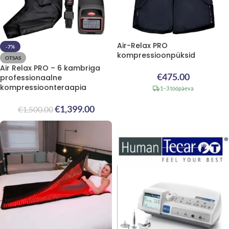
Air-Relax PRO
-7%
kompressioonpüksid
OTSAS
Air Relax PRO – 6 kambriga
€
475.00
professionaalne
kompressioonteraapia
1–3 tööpäeva
€
1,399.00
€
1,500.00