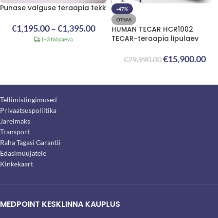
Punase valguse teraapia tekk
-47%
OTSAS
€
1,195.00
–
€
1,395.00
HUMAN TECAR HCR1002
TECAR-teraapia lipulaev
1–3 tööpäeva
€
15,900.00
€
29,990.00
Tellimistingimused
Privaatsuspoliitika
Järelmaks
Transport
Raha Tagasi Garantii
Edasimüüjatele
Kinkekaart
MEDPOINT KESKLINNA KAUPLUS