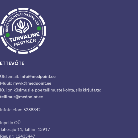
ETTEVÕTE
Üld email:
info@medpoint.ee
Müük:
myyk@medpoint.ee
Kui on küsimusi e-poe tellimuste kohta, siis kirjutage:
tellimus@medpoint.ee
Infotelefon:
5288342
Inpello OÜ
Tähesaju 11, Tallinn 13917
Reg. nr: 12435447