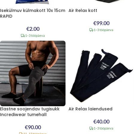
Isekülmuv külmakott 10x 15cm
Air Relax kott
RAPID
€
99.00
€
2.00
1–3 tööpäeva
1–3 tööpäeva
Elastne soojendav tugisukk
Air Relax laiendused
Incrediwear tumehall
€
40.00
€
90.00
1–3 tööpäeva
11–13 tööpäeva