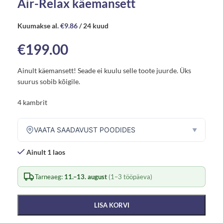
Air-Relax käemansett
Kuumakse al.
€
9.86
/ 24 kuud
€
199.00
Ainult käemansett! Seade ei kuulu selle toote juurde. Üks
suurus sobib kõigile.
4 kambrit
VAATA SAADAVUST POODIDES
▼
Ainult 1 laos
Tarneaeg:
11.–13. august
(1–3 tööpäeva)
LISA KORVI