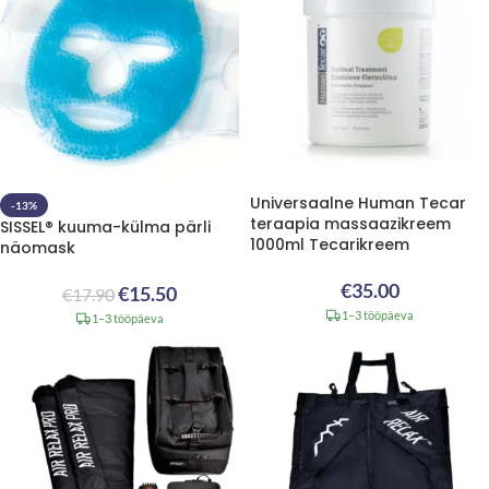
Universaalne Human Tecar
-13%
teraapia massaazikreem
SISSEL® kuuma-külma pärli
1000ml Tecarikreem
näomask
€
35.00
€
15.50
€
17.90
1–3 tööpäeva
1–3 tööpäeva