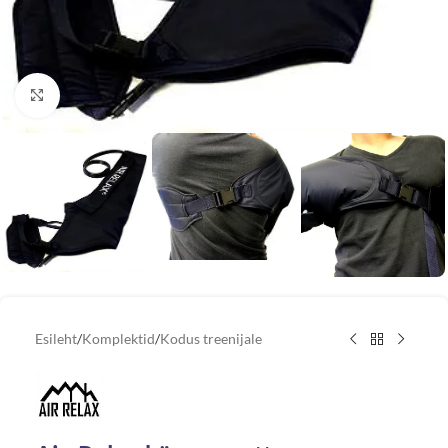
Vaata suuremat pilti
Esileht
/
Komplektid
/
Kodus treenijale