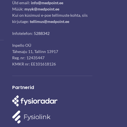
Üld email:
info@medpoint.ee
Müük:
myyk@medpoint.ee
Kui on küsimusi e-poe tellimuste kohta, siis
kirjutage:
tellimus@medpoint.ee
Infotelefon:
5288342
Inpello OÜ
Tähesaju 11, Tallinn 13917
Reg. nr: 12435447
KMKR nr: EE101618126
Partnerid