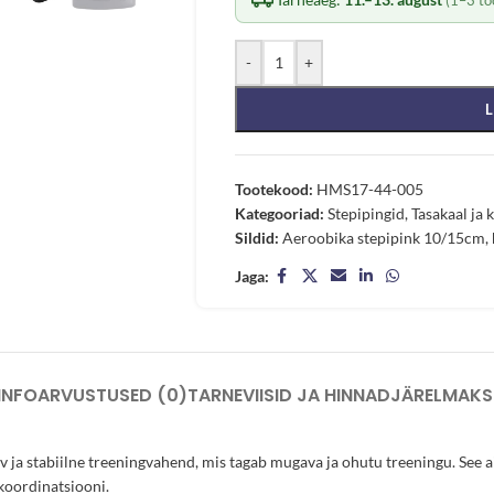
-
+
L
Tootekood:
HMS17-44-005
Kategooriad:
Stepipingid
,
Tasakaal ja
Sildid:
Aeroobika stepipink 10/15cm
,
Jaga:
INFO
ARVUSTUSED (0)
TARNEVIISID JA HINNAD
JÄRELMAKS
 ja stabiilne treeningvahend, mis tagab mugava ja ohutu treeningu. See ai
skoordinatsiooni.