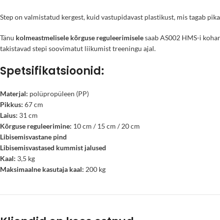
Step on valmistatud kergest, kuid vastupidavast plastikust, mis tagab pika 
Tänu
kolmeastmelisele kõrguse reguleerimisele
saab AS002 HMS-i kohanda
takistavad stepi soovimatut liikumist treeningu ajal.
Spetsifikatsioonid:
Materjal:
polüpropüleen (PP)
Pikkus:
67 cm
Laius:
31 cm
Kõrguse reguleerimine:
10 cm / 15 cm / 20 cm
Libisemisvastane pind
Libisemisvastased kummist jalused
Kaal:
3,5 kg
Maksimaalne kasutaja kaal:
200 kg