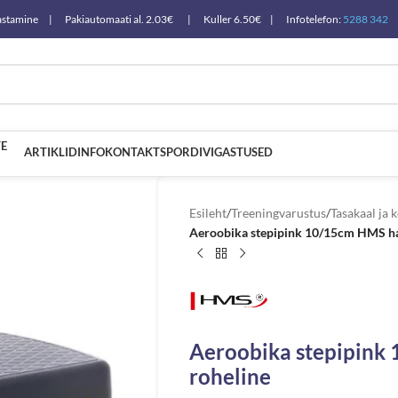
a tagastamine | Pakiautomaati al. 2.03€ | Kuller 6.50€ | Infotelefon:
5288 342
E
ARTIKLID
INFO
KONTAKT
SPORDIVIGASTUSED
Esileht
/
Treeningvarustus
/
Tasakaal ja 
Aeroobika stepipink 10/15cm HMS ha
Aeroobika stepipink
roheline