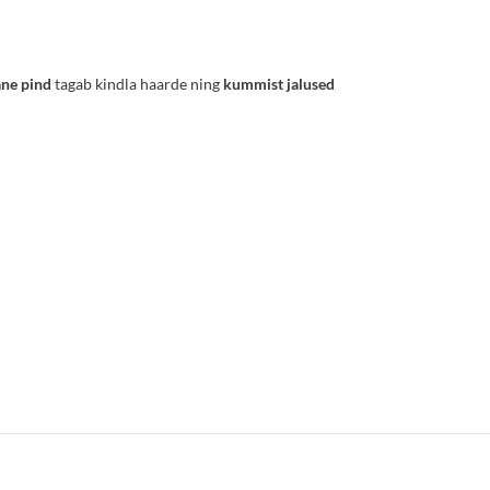
ane pind
tagab kindla haarde ning
kummist jalused