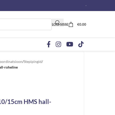
LOGI SISSE
€
0.00
koordinatsioon
/
Stepipingid
/
ll-roheline
 10/15cm HMS hall-