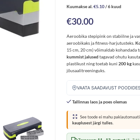
Kuumakse al.
€
5.10
/ 6 kuud
€
30.00
Aeroobika stepipink on stabiilne ja v
aeroobikaks ja fitness-harjutusteks.
Ko
15 cm, 20 cm) võimaldab kohandada tr
kummist jalused
tagavad ohutu kasuta
plastikust ning toetab kuni
200 kg
kasu
jõusaalitreeninguks.
VAATA SAADAVUST POODIDE
Tallinnas laos ja poes olemas
See toode ei mahu pakiautomaati.
kauplusest järgi tulles
.
Tarneaeg:
11.–13. august
(1–3 tö