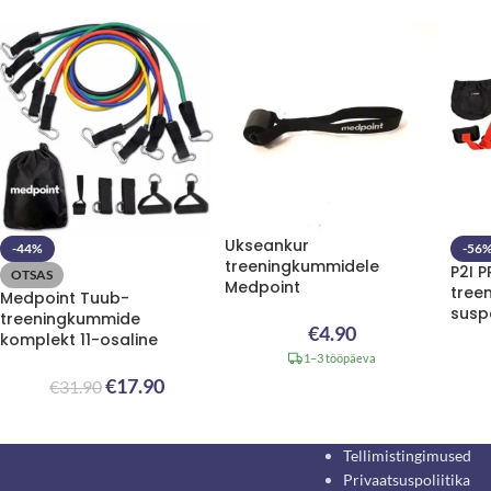
Ukseankur
-44%
-56
treeningkummidele
P2I 
OTSAS
Medpoint
tree
Medpoint Tuub-
susp
treeningkummide
€
4.90
komplekt 11-osaline
1–3 tööpäeva
€
17.90
€
31.90
Tellimistingimused
Privaatsuspoliitika