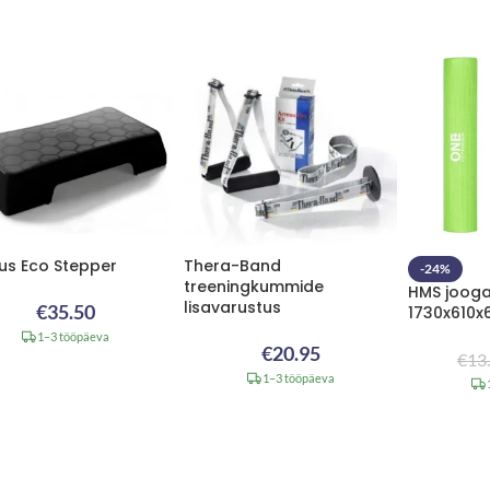
tus Eco Stepper
Thera-Band
-24%
treeningkummide
HMS joog
lisavarustus
€
35.50
1730x610
1–3 tööpäeva
€
20.95
€
13
1–3 tööpäeva