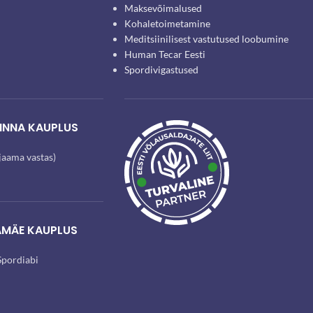
Maksevõimalused
Kohaletoimetamine
Meditsiinilisest vastutused loobumine
Human Tecar Eesti
Spordivigastused
INNA KAUPLUS
ijaama vastas)
AMÄE KAUPLUS
pordiabi