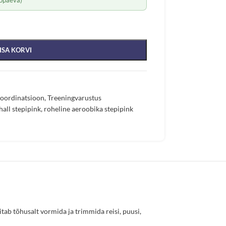
ISA KORVI
 koordinatsioon
,
Treeningvarustus
hall stepipink
,
roheline aeroobika stepipink
tab tõhusalt vormida ja trimmida reisi, puusi,