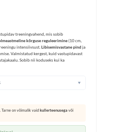
astupidav treeningvahend, mis sobib
lmeastmeline kõrguse reguleerimine
(10 cm,
eeningu intensiivsust.
Libisemisvastane pind
ja
mise. Valmistatud kergest, kuid vastupidavast
tajakaalu. Sobib nii koduseks kui ka
S
▼
 Tarne on võimalik vaid
kullerteenusega
või
öpäeva)