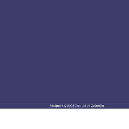
Medpoint
© 2026 Created by
Codemile