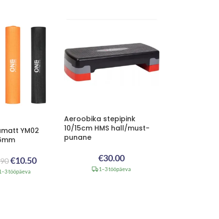
Aeroobika stepipink
10/15cm HMS hall/must-
amatt YM02
punane
x6mm
€
30.00
€
10.50
.90
1–3 tööpäeva
1–3 tööpäeva