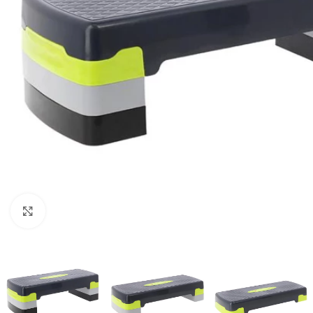
Vaata suuremat pilti