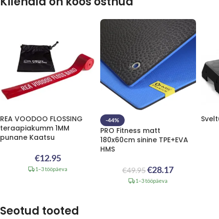
Kliendid on koos ostnud
REA VOODOO FLOSSING
Svel
-44%
teraapiakumm 1MM
PRO Fitness matt
punane Kaatsu
180x60cm sinine TPE+EVA
HMS
€
12.95
€
28.17
€
49.95
1–3 tööpäeva
1–3 tööpäeva
Seotud tooted