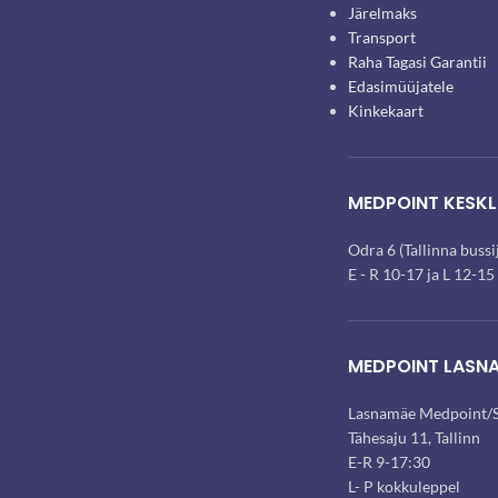
Järelmaks
Transport
Raha Tagasi Garantii
Edasimüüjatele
Kinkekaart
MEDPOINT KESKL
Odra 6 (Tallinna buss
E - R 10-17 ja L 12-15
MEDPOINT LASN
Lasnamäe Medpoint/S
Tähesaju 11, Tallinn
E-R 9-17:30
L- P kokkuleppel