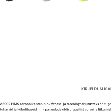
KIRJELDUS
LISA
AS002 HMS aeroobika stepipink fitness- ja treeningharjutusteks
on tugev
tuharaid ja kõhulihaseid ning parandada üldist füüsilist vormi ja liikumi