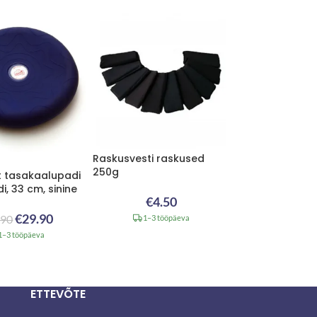
Raskusvesti raskused
250g
Fit tasakaalupadi
i, 33 cm, sinine
€
4.50
€
29.90
.90
1–3 tööpäeva
1–3 tööpäeva
ETTEVÕTE