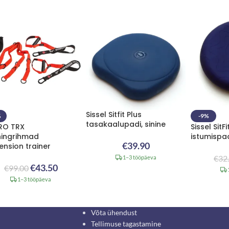
Sissel Sitfit Plus
%
-9%
tasakaalupadi, sinine
PRO TRX
Sissel Sit
ningrihmad
istumispad
€
39.90
ension trainer
€
32
1–3 tööpäeva
€
43.50
€
99.00
1–3 tööpäeva
Võta ühendust
Tellimuse tagastamine