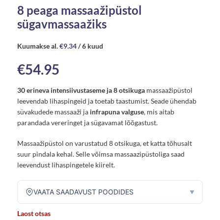
8 peaga massaažipüstol
sügavmassaažiks
Kuumakse al.
€
9.34
/ 6 kuud
€
54.95
30 erineva intensiivustaseme ja 8 otsikuga
massaažipüstol
leevendab lihaspingeid ja toetab taastumist. Seade ühendab
süvakudede massaaži ja
infrapuna valguse
, mis aitab
parandada vereringet ja sügavamat lõõgastust.
Massaažipüstol on varustatud 8 otsikuga, et katta tõhusalt
suur pindala kehal. Selle võimsa massaazipüstoliga saad
leevendust lihaspingetele kiirelt.
VAATA SAADAVUST POODIDES
▼
Laost otsas