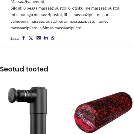
Massaaživahendid
Sildid:
8 peaga massaažipüstol
,
8-otsikuline massaažipüstol
,
infrapunaga massaazipüstol
,
lihasmassaažipüstol
,
punase
valgusega massaazipüstol
,
suur massaazipüstol
,
tugev
massaazipüstol
,
võimas massaazipüstol
Jaga:
Seotud tooted