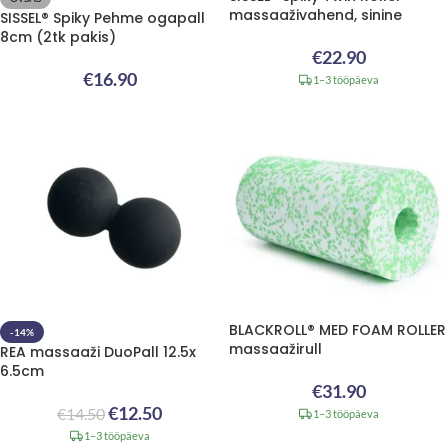
massaaživahend, sinine
SISSEL® Spiky Pehme ogapall
8cm (2tk pakis)
€
22.90
€
16.90
1–3 tööpäeva
BLACKROLL® MED FOAM ROLLER
-14%
massaažirull
REA massaaži DuoPall 12.5x
6.5cm
€
31.90
€
12.50
€
14.50
1–3 tööpäeva
1–3 tööpäeva