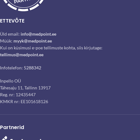
ETTEVÕTE
Üld email:
info@medpoint.ee
Müük:
myyk@medpoint.ee
Kui on küsimusi e-poe tellimuste kohta, siis kirjutage:
tellimus@medpoint.ee
Infotelefon:
5288342
Inpello OÜ
Tähesaju 11, Tallinn 13917
Reg. nr: 12435447
KMKR nr: EE101618126
Partnerid