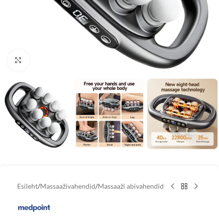
Vaata suuremat pilti
Esileht
/
Massaaživahendid
/
Massaaži abivahendid