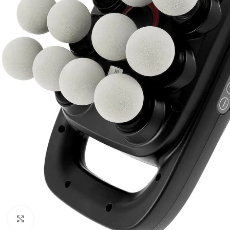
Vaata suuremat pilti