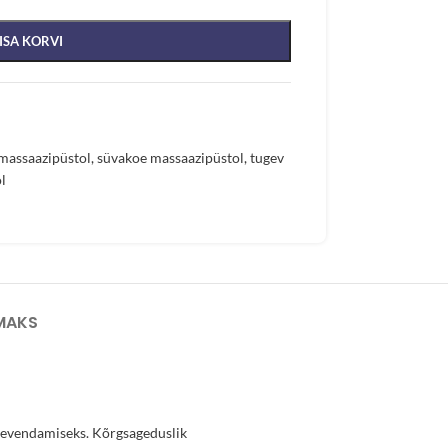
ISA KORVI
massaazipüstol
,
süvakoe massaazipüstol
,
tugev
l
MAKS
leevendamiseks. Kõrgsageduslik