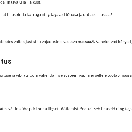
a lihasvalu ja -jäikust.
at lihaspinda korraga ning tagavad tõhusa ja ühtlase massaaži
aldades valida just sinu vajadustele vastava massaaži. Vahelduvad kõrge
utus
se ja vibratsiooni vähendamise süsteemiga. Tänu sellele töötab massaaži
ates vältida ühe piirkonna liigset töötlemist. See kaitseb lihaseid ning t