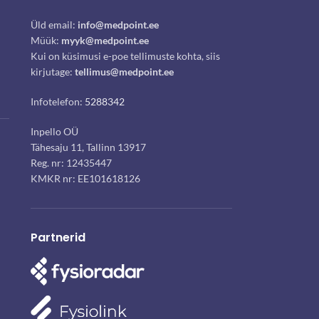
Üld email:
info@medpoint.ee
Müük:
myyk@medpoint.ee
Kui on küsimusi e-poe tellimuste kohta, siis
kirjutage:
tellimus@medpoint.ee
Infotelefon:
5288342
Inpello OÜ
Tähesaju 11, Tallinn 13917
Reg. nr: 12435447
KMKR nr: EE101618126
Partnerid