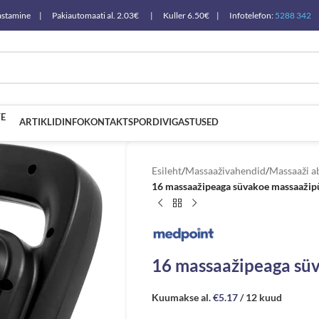
a tagastamine | Pakiautomaati al. 2.03€ | Kuller 6.50€ | Infotelefon:
5288 342
E
ARTIKLID
INFO
KONTAKT
SPORDIVIGASTUSED
Esileht
/
Massaaživahendid
/
Massaaži a
16 massaažipeaga süvakoe massaažip
16 massaažipeaga sü
Kuumakse al.
€
5.17
/ 12 kuud