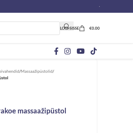
LOGI SISSE
€
0.00
bivahendid
/
Massaažipüstolid
/
üstol
vakoe massaažipüstol