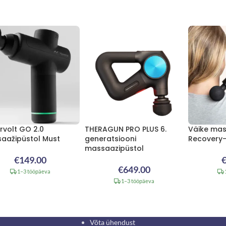
rvolt GO 2.0
THERAGUN PRO PLUS 6.
Väike mas
aažipüstol Must
generatsiooni
Recovery-
massaazipüstol
€
149.00
€
649.00
1–3 tööpäeva
1–3 tööpäeva
Võta ühendust