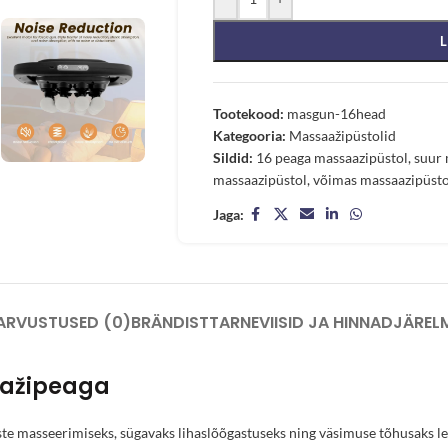
L
Tootekood:
masgun-16head
Kategooria:
Massaažipüstolid
Sildid:
16 peaga massaazipüstol
,
suur 
massaazipüstol
,
võimas massaazipüsto
Jaga:
ARVUSTUSED (0)
BRÄNDIST
TARNEVIISID JA HINNAD
JÄREL
aažipeaga
te masseerimiseks, sügavaks lihaslõõgastuseks ning väsimuse tõhusaks 