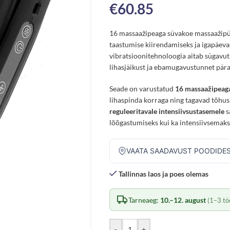
€
60.85
16 massaažipeaga süvakoe massaažipüs
taastumise kiirendamiseks ja igapäev
vibratsioonitehnoloogia aitab sügavu
lihasjäikust ja ebamugavustunnet pära
Seade on varustatud
16 massaažipeag
lihaspinda korraga ning tagavad tõhus
reguleeritavale intensiivsustasemele
s
lõõgastumiseks kui ka intensiivsemaks
VAATA SAADAVUST POODIDE
Tallinnas laos ja poes olemas
Tarneaeg:
10.–12. august
(1–3 tö
-
+