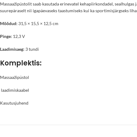
Massaažipüstolit saab kasutada erinevatel kehapiirkondadel, sealhulgas ja
suurepäraselt nii igapäevaseks taastumiseks kui ka sportimisjärgseks lih
Mõõdud:
31,5 × 15,5 × 12,5 cm
Pinge:
12,3 V
Laadimisaeg:
3 tundi
Komplektis:
Massaažipüstol
laadimiskaabel
Kasutusjuhend