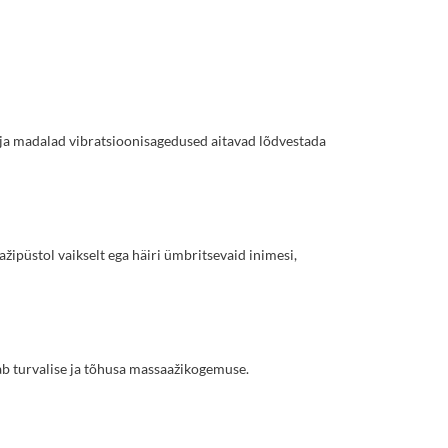
d ja madalad vibratsioonisagedused aitavad lõdvestada
püstol vaikselt ega häiri ümbritsevaid inimesi,
agab turvalise ja tõhusa massaažikogemuse.