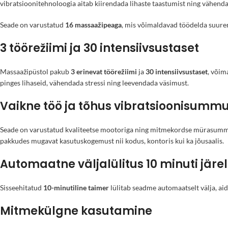
vibratsioonitehnoloogia aitab kiirendada lihaste taastumist ning vähendad
Seade on varustatud
16 massaažipeaga
, mis võimaldavad töödelda suurem
3 töörežiimi ja 30 intensiivsustaset
Massaažipüstol pakub
3 erinevat töörežiimi
ja
30 intensiivsustaset
, võim
pinges lihaseid, vähendada stressi ning leevendada väsimust.
Vaikne töö ja tõhus vibratsioonisumm
Seade on varustatud kvaliteetse mootoriga ning mitmekordse mürasummutu
pakkudes mugavat kasutuskogemust nii kodus, kontoris kui ka jõusaalis.
Automaatne väljalülitus 10 minuti järel
Sisseehitatud
10-minutiline taimer
lülitab seadme automaatselt välja, aid
Mitmekülgne kasutamine