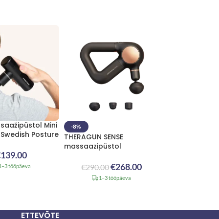
saažipüstol Mini
-8%
Swedish Posture
THERAGUN SENSE
massaazipüstol
€
139.00
€
268.00
€
290.00
1–3 tööpäeva
1–3 tööpäeva
ETTEVÕTE