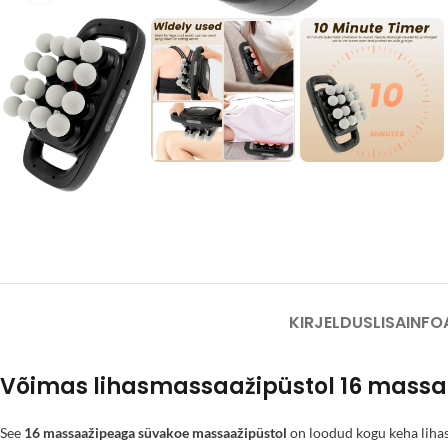
KIRJELDUS
LISAINFO
Võimas lihasmassaažipüstol 16 mass
See
16 massaažipeaga süvakoe massaažipüstol
on loodud kogu keha lihas