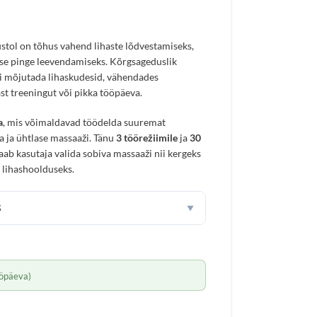
tol on tõhus vahend lihaste lõdvestamiseks,
ase pinge leevendamiseks. Kõrgsageduslik
ti mõjutada lihaskudesid, vähendades
st treeningut või pikka tööpäeva.
a
, mis võimaldavad töödelda suuremat
a ja ühtlase massaaži. Tänu
3 töörežiimile
ja
30
aab kasutaja valida sobiva massaaži nii kergeks
 lihashoolduseks.
S
▼
öpäeva)