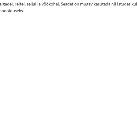
lgadel, reitel, seljal ja vöökohal. Seadet on mugav kasutada nii istudes 
ashoolduseks.