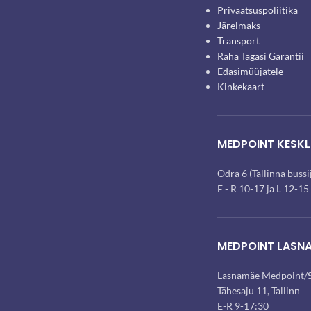
Privaatsuspoliitika
Järelmaks
Transport
Raha Tagasi Garantii
Edasimüüjatele
Kinkekaart
MEDPOINT KESKL
Odra 6 (Tallinna buss
E - R 10-17 ja L 12-15
MEDPOINT LASN
Lasnamäe Medpoint/S
Tähesaju 11, Tallinn
E-R 9-17:30