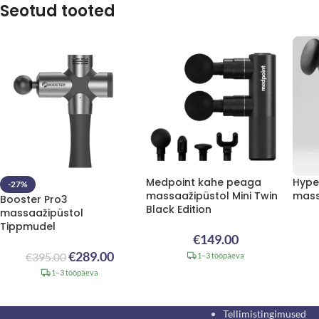
Seotud tooted
Medpoint kahe peaga
Hype
-27%
massaažipüstol Mini Twin
mass
Booster Pro3
Black Edition
massaažipüstol
Tippmudel
€
149.00
€
289.00
€
395.00
1–3 tööpäeva
1–3 tööpäeva
Tellimistingimused