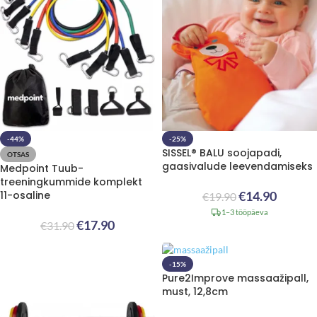
-44%
-25%
SISSEL® BALU soojapadi,
OTSAS
gaasivalude leevendamiseks
Medpoint Tuub-
treeningkummide komplekt
11-osaline
€
14.90
€
19.90
1–3 tööpäeva
€
17.90
€
31.90
-15%
Pure2Improve massaažipall,
must, 12,8cm