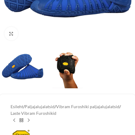
Vaata suuremat pilti
Esileht
/
Paljajalujalatsid
/
Vibram Furoshiki paljajalujalatsid
/
Laste Vibram Furoshikid