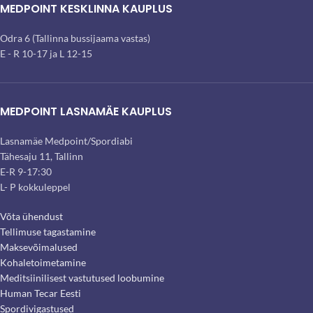
MEDPOINT KESKLINNA KAUPLUS
Odra 6 (Tallinna bussijaama vastas)
E - R 10-17 ja L 12-15
MEDPOINT LASNAMÄE KAUPLUS
Lasnamäe Medpoint/Spordiabi
Tähesaju 11, Tallinn
E-R 9-17:30
L- P kokkuleppel
Võta ühendust
Tellimuse tagastamine
Maksevõimalused
Kohaletoimetamine
Meditsiinilisest vastutused loobumine
Human Tecar Eesti
Spordivigastused