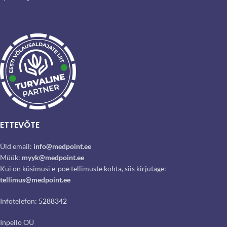
ETTEVÕTE
Üld email:
info@medpoint.ee
Müük:
myyk@medpoint.ee
Kui on küsimusi e-poe tellimuste kohta, siis kirjutage:
tellimus@medpoint.ee
Infotelefon:
5288342
Inpello OÜ