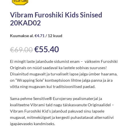
Vibram Furoshiki Kids Sinised
20KAD02
Kuumakse al.
€
4.71
/ 12 kuud
€
55.40
€
69.00
Ei mingit laste jalanõude sidumist enam – väikseim Furoshiki
Originals on nüüd saadaval ka lastele sobivas suuruses!
Disainitud mugavalt ja turvaliselt lapse jalga ümber haarama,
on “Wrapping Sole” kontseptsioon lihtne jalga panna ja ära
võtta ning mugavam kui traditsioonilised paelad.
Sama pehme Sensitive® Eurojersey pealismaterjal ja
kvaliteetne Vibrami tald nagu täiskasvanute Originaalidel –
Vibram Furoshiki Kid’s jalanõud pakuvad sinu lapsele
mugavat, mitmekülgset ja kergesti puhastatavat alternatiivi
igapäevaseks kandmiseks.