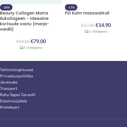
-20%
-17%
Beauty Collagen Matrix
P2I külm massaažirull
ilukollageen – Ideaalne
kortsude vastu (marja-
€
14.90
€
17.95
vanilli)
1–3 tööpäeva
€
79.00
€
99.00
1–3 tööpäeva
Tellimistingimused
Privaatsuspoliitika
Järelmaks
Transport
Raha Tagasi Garantii
Edasimüüjatele
Kinkekaart