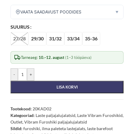
VAATA SAADAVUST POODIDES
▼
SUURUS
27/28
29/30
31/32
33/34
35-36
Tarneaeg:
10.–12. august
(1–3 tööpäeva)
-
+
LISA KORVI
Tootekood:
20KAD02
Kategooriad:
Laste paljajalujalatsid
,
Laste Vibram Furoshikid
,
Outlet
,
Vibram Furoshiki paljajalujalatsid
Sildid:
furoshiki
,
ilma paleteta lastejalats
,
laste barefoot