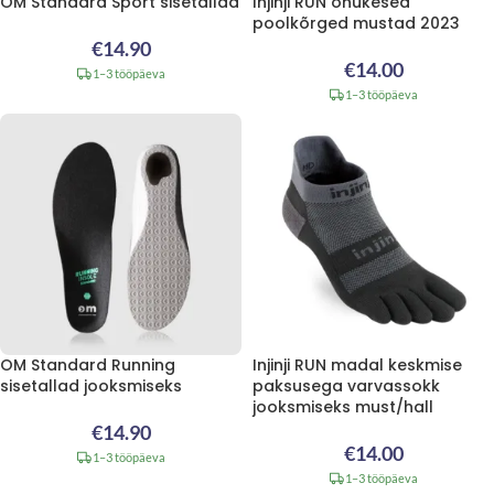
OM Standard Sport sisetallad
Injinji RUN õhukesed
poolkõrged mustad 2023
€
14.90
€
14.00
1–3 tööpäeva
1–3 tööpäeva
OM Standard Running
Injinji RUN madal keskmise
sisetallad jooksmiseks
paksusega varvassokk
jooksmiseks must/hall
€
14.90
€
14.00
1–3 tööpäeva
1–3 tööpäeva