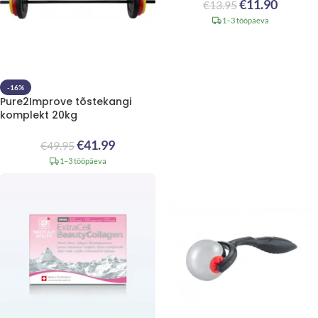
€
11.90
€
13.95
1–3 tööpäeva
-16%
Pure2Improve tõstekangi
komplekt 20kg
€
41.99
€
49.95
1–3 tööpäeva