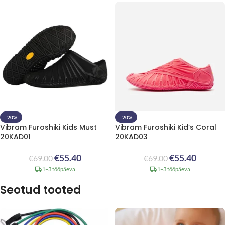
-20%
-20%
Vibram Furoshiki Kids Must
Vibram Furoshiki Kid’s Coral
20KAD01
20KAD03
€
55.40
€
55.40
€
69.00
€
69.00
1–3 tööpäeva
1–3 tööpäeva
Seotud tooted