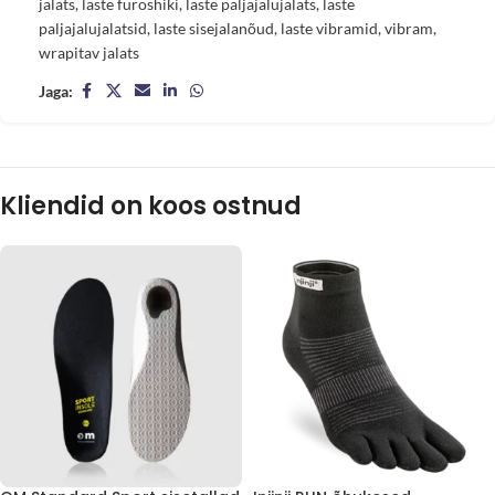
jalats
,
laste furoshiki
,
laste paljajalujalats
,
laste
paljajalujalatsid
,
laste sisejalanõud
,
laste vibramid
,
vibram
,
wrapitav jalats
Jaga:
Kliendid on koos ostnud